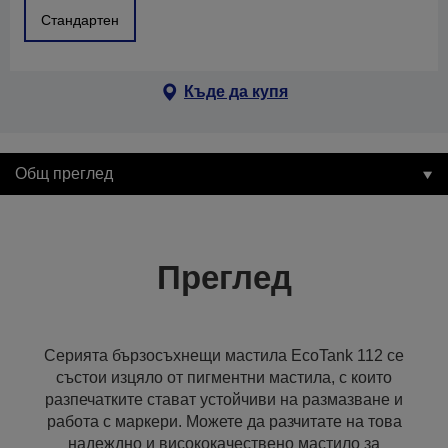
Стандартен
Къде да купя
Общ преглед
Преглед
Серията бързосъхнещи мастила EcoTank 112 се
състои изцяло от пигментни мастила, с които
разпечатките стават устойчиви на размазване и
работа с маркери. Можете да разчитате на това
надеждно и висококачествено мастило за