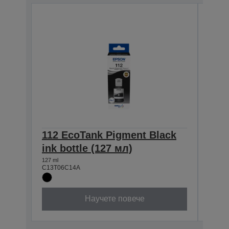
112 EcoTank Pigment Black
112
ink bottle (127 мл)
ink 
127 ml
70 ml
C13T06C14A
C13T0
Научете повече