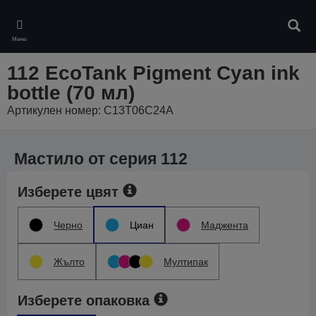
Skip
to
Търс
main
Меню
content
112 EcoTank Pigment Cyan ink
bottle (70 мл)
Артикулен номер: C13T06C24A
Мастило от серия 112
Изберете цвят
Черно
Циан
Маджента
Жълто
Мултипак
Изберете опаковка