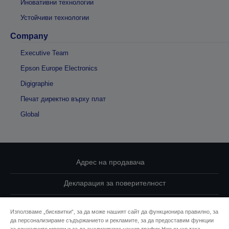
Иновативни технологии
Устойчиви технологии
Company
Executive Team
Epson Europe Electronics
Digigraphie
Печат директно върху плат
Global
Адрес на продавача
Декларация за поверителност
EU Data Act Compliance
Използваме „бисквитки“, за да може нашият сайт да функционира правилно, за
да персонализираме съдържанието и рекламите, за да предоставим функции
Свържете се с нас за Вашите данни