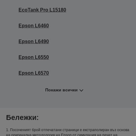
EcoTank Pro L15180
Epson L6460
Epson L6490
Epson L6550
Epson L6570
Покажи всички
Бележки:
1. Посоченият брой отпечатани страници е екстраполиран въз основа
на оригинална методология на Epson от симулация на печат на