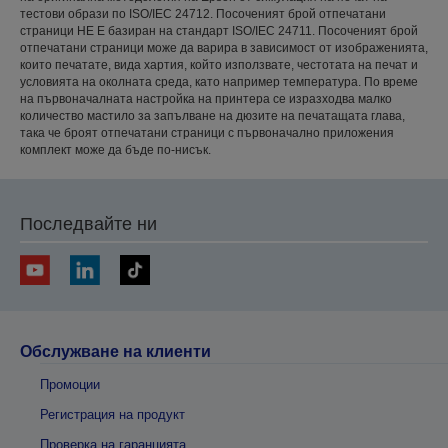
тестови образи по ISO/IEC 24712. Посоченият брой отпечатани
страници НЕ E базиран на стандарт ISO/IEC 24711. Посоченият брой
отпечатани страници може да варира в зависимост от изображенията,
които печатате, вида хартия, който използвате, честотата на печат и
условията на околната среда, като например температура. По време
на първоначалната настройка на принтера се изразходва малко
количество мастило за запълване на дюзите на печатащата глава,
така че броят отпечатани страници с първоначално приложения
комплект може да бъде по-нисък.
Последвайте ни
Обслужване на клиенти
Промоции
Регистрация на продукт
Проверка на гаранцията