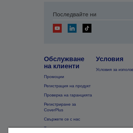
Последвайте ни
Обслужване
Условия
на клиенти
Условия за използ
Промоции
Регистрация на продукт
Проверка на гаранцията
Регистриране за
CoverPlus
Свържете се с нас
Търсене на търговец