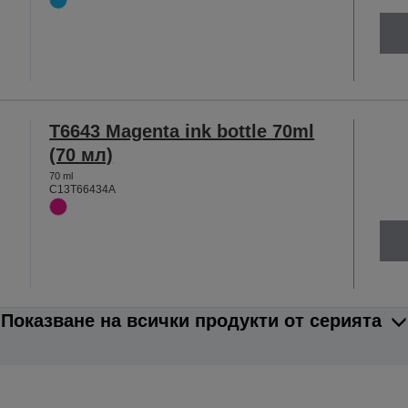
T6643 Magenta ink bottle 70ml
(70 мл)
70 ml
C13T66434A
Показване на всички продукти от серията