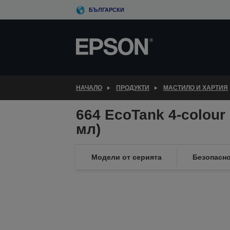
Skip
БЪЛГАРСКИ
to
main
content
НАЧАЛО
ПРОДУКТИ
МАСТИЛО И ХАРТИЯ
664 EcoTank 4-colour 
мл)
Модели от серията
Безопасно