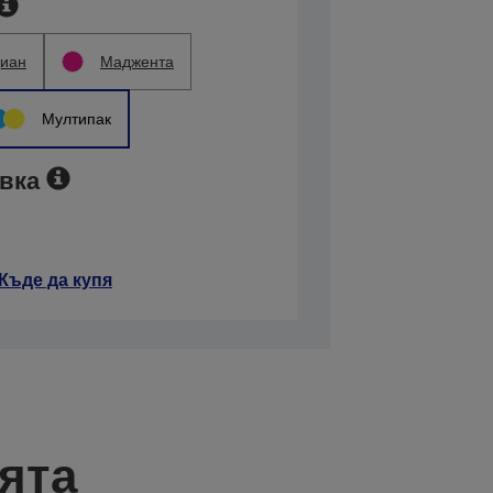
иан
Маджента
Мултипак
вка
Къде да купя
ята