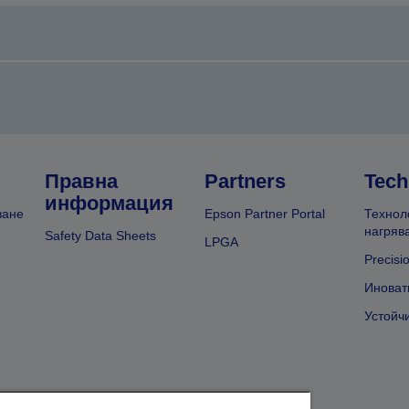
Правна
Partners
Tech
информация
ване
Epson Partner Portal
Технол
нагряв
Safety Data Sheets
LPGA
Precisi
Иноват
Устойч