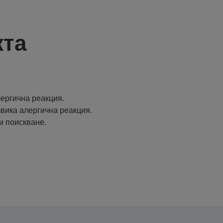
кта
ергична реакция.
извика алергична реакция.
и поискване.