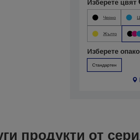
Изберете цвят
Черно
Ц
Жълто
Изберете опако
Стандартен
уги продукти от сери