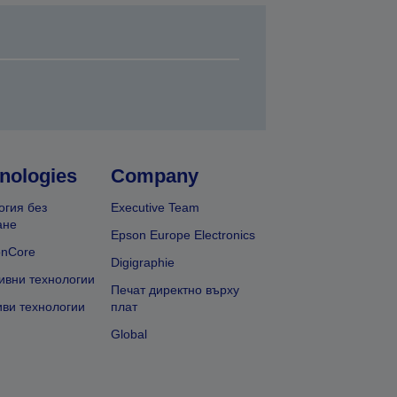
nologies
Company
огия без
Executive Team
ане
Epson Europe Electronics
onCore
Digigraphie
ивни технологии
Печат директно върху
иви технологии
плат
Global