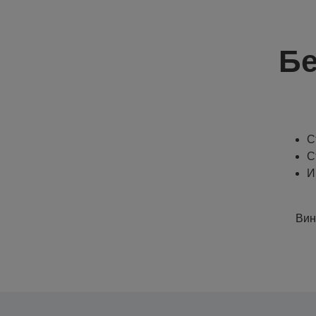
Бе
С
С
И
Вин