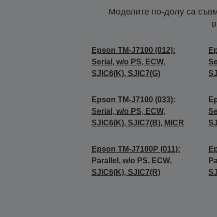
Моделите по-долу са съвм
в
Epson TM-J7100 (012):
Ep
Serial, w/o PS, ECW,
Se
SJIC6(K), SJIC7(G)
SJ
Epson TM-J7100 (033):
Ep
Serial, w/o PS, ECW,
Se
SJIC6(K), SJIC7(B), MICR
SJ
Epson TM-J7100P (011):
Ep
Parallel, w/o PS, ECW,
Pa
SJIC6(K), SJIC7(R)
SJ