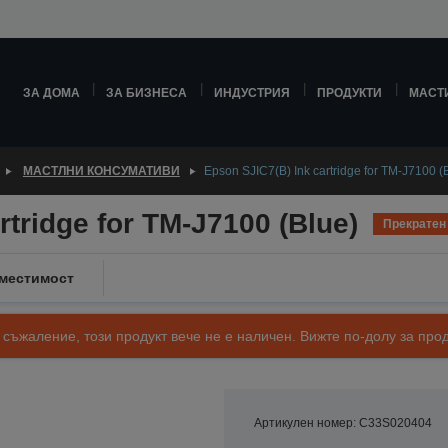
ЗА ДОМА
ЗА БИЗНЕСА
ИНДУСТРИЯ
ПРОДУКТИ
МАСТ
МАСТЛНИ КОНСУМАТИВИ
Epson SJIC7(B) Ink cartridge for TM-J7100 (
rtridge for TM-J7100 (Blue)
Прекратен
местимост
 съжаление, този продукт вече не е наличен. Вижте по-долу за п
Артикулен номер: C33S020404