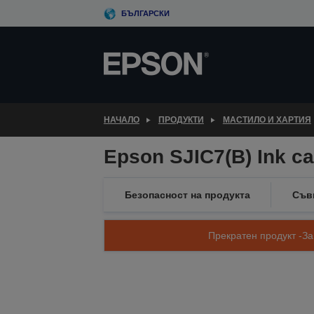
Skip
БЪЛГАРСКИ
to
main
content
НАЧАЛО
ПРОДУКТИ
МАСТИЛО И ХАРТИЯ
Epson SJIC7(B) Ink ca
Безопасност на продукта
Съв
Прекратен продукт -За