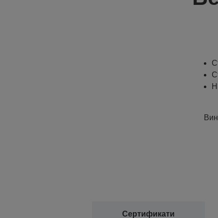
С
С
H
Вин
Сертификати