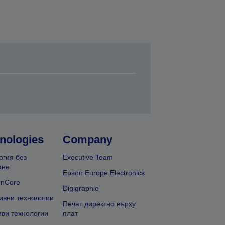
nologies
Company
огия без
Executive Team
ане
Epson Europe Electronics
onCore
Digigraphie
ивни технологии
Печат директно върху
иви технологии
плат