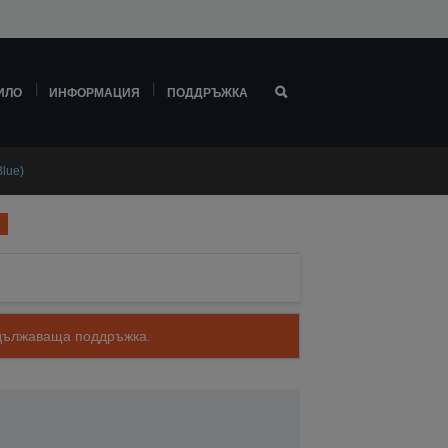
ИЛО
ИНФОРМАЦИЯ
ПОДДРЪЖКА
Blue)
родължаваща поддръжка.