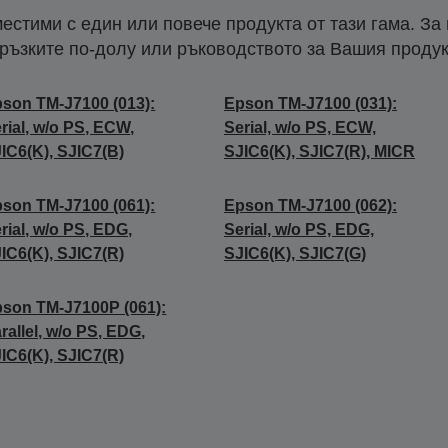
естими с един или повече продукта от тази гама. За
ръзките по-долу или ръководството за Вашия продук
son TM-J7100 (013):
Epson TM-J7100 (031):
rial, w/o PS, ECW,
Serial, w/o PS, ECW,
IC6(K), SJIC7(B)
SJIC6(K), SJIC7(R), MICR
son TM-J7100 (061):
Epson TM-J7100 (062):
rial, w/o PS, EDG,
Serial, w/o PS, EDG,
IC6(K), SJIC7(R)
SJIC6(K), SJIC7(G)
son TM-J7100P (061):
rallel, w/o PS, EDG,
IC6(K), SJIC7(R)