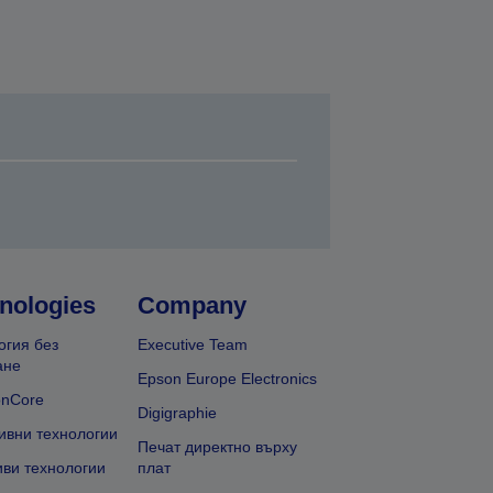
nologies
Company
огия без
Executive Team
ане
Epson Europe Electronics
onCore
Digigraphie
ивни технологии
Печат директно върху
иви технологии
плат