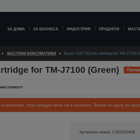
ЗА ДОМА
ЗА БИЗНЕСА
ИНДУСТРИЯ
ПРОДУКТИ
МАСТ
МАСТЛНИ КОНСУМАТИВИ
Epson SJIC7(G) Ink cartridge for TM-J7100 (
rtridge for TM-J7100 (Green)
Прекра
местимост
 съжаление, този продукт вече не е наличен. Вижте по-долу за п
Артикулен номер: C33S020406