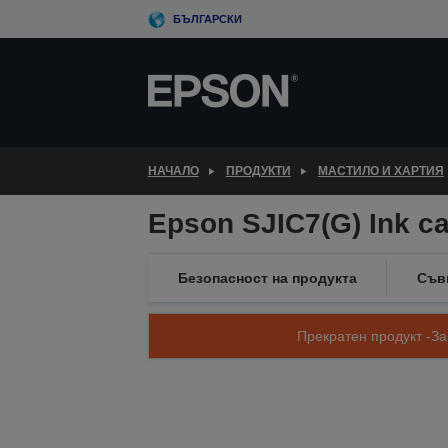
Skip
БЪЛГАРСКИ
to
main
content
НАЧАЛО
ПРОДУКТИ
МАСТИЛО И ХАРТИЯ
Epson SJIC7(G) Ink ca
Безопасност на продукта
Съв
Прекратен продукт -За