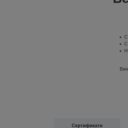
С
С
H
Вин
Сертификати