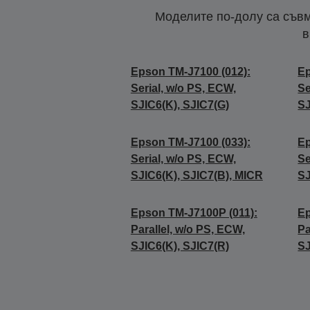
Моделите по-долу са съвм
в
Epson TM-J7100 (012):
Ep
Serial, w/o PS, ECW,
Se
SJIC6(K), SJIC7(G)
SJ
Epson TM-J7100 (033):
Ep
Serial, w/o PS, ECW,
Se
SJIC6(K), SJIC7(B), MICR
SJ
Epson TM-J7100P (011):
Ep
Parallel, w/o PS, ECW,
Pa
SJIC6(K), SJIC7(R)
SJ