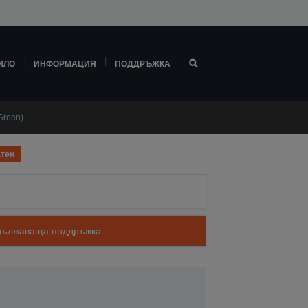
ИЛО
ИНФОРМАЦИЯ
ПОДДРЪЖКА
Green)
тен
родължаваща поддръжка.