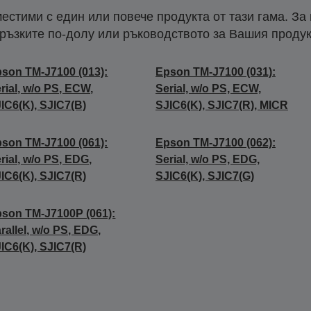
естими с един или повече продукта от тази гама. За
ръзките по-долу или ръководството за Вашия продук
son TM-J7100 (013):
Epson TM-J7100 (031):
rial, w/o PS, ECW,
Serial, w/o PS, ECW,
IC6(K), SJIC7(B)
SJIC6(K), SJIC7(R), MICR
son TM-J7100 (061):
Epson TM-J7100 (062):
rial, w/o PS, EDG,
Serial, w/o PS, EDG,
IC6(K), SJIC7(R)
SJIC6(K), SJIC7(G)
son TM-J7100P (061):
rallel, w/o PS, EDG,
IC6(K), SJIC7(R)