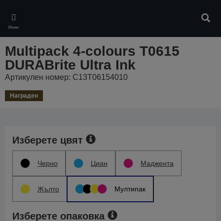
Skip
to
Търс
main
Меню
content
Multipack 4-colours T0615
DURABrite Ultra Ink
Артикулен номер: C13T06154010
Награден
Изберете цвят
Черно
Циан
Маджента
Жълто
Мултипак
Изберете опаковка