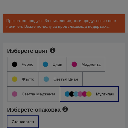
Прекратен продукт -За съжаление, този продукт вече не е
наличен. Вижте по-долу за продължаваща поддръжка.
Изберете цвят
Черно
Циан
Маджента
Жълто
Светъл Циан
Светла Маджента
Мултипак
Изберете опаковка
Стандартен