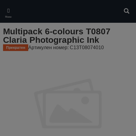
Skip
to
Търс
main
Меню
content
Multipack 6-colours T0807
Claria Photographic Ink
Артикулен номер: C13T08074010
Прекратен