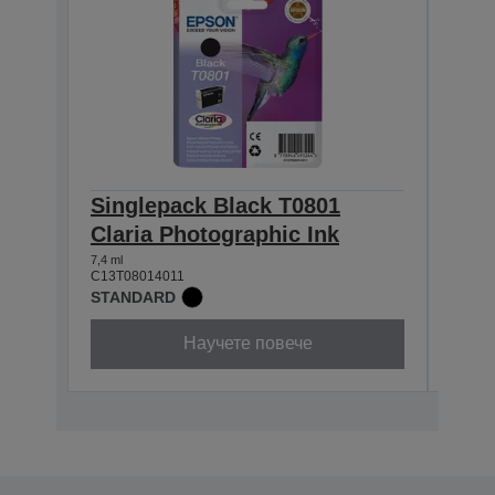
Singlepack Black T0801
Sin
Claria Photographic Ink
Clar
7,4 ml
7,4 ml
C13T08014011
C13T0
STANDARD
STAN
Научете повече