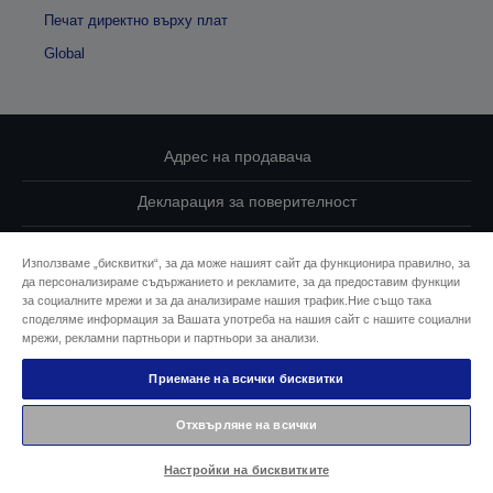
Печат директно върху плат
Global
Адрес на продавача
Декларация за поверителност
EU Data Act Compliance
Използваме „бисквитки“, за да може нашият сайт да функционира правилно, за
да персонализираме съдържанието и рекламите, за да предоставим функции
Свържете се с нас за Вашите данни
за социалните мрежи и за да анализираме нашия трафик.Ние също така
споделяме информация за Вашата употреба на нашия сайт с нашите социални
Информация за бисквитките
мрежи, рекламни партньори и партньори за анализи.
Приемане на всички бисквитки
Ангажимент за достъпност на Epson
Отхвърляне на всички
© 2026 Seiko Epson
Настройки на бисквитките