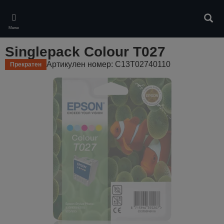
Skip
to
Търс
main
Меню
content
Singlepack Colour T027
Артикулен номер: C13T02740110
Прекратен