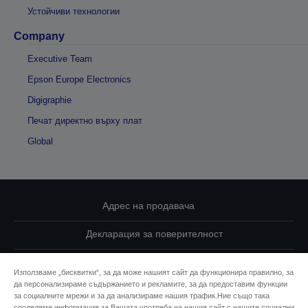
Устойчиви технологии
Company
Executive Team
Epson Europe Electronics
Digigraphie
Печат директно върху плат
Global
Адрес на продавача
Декларация за поверителност
EU Data Act Compliance
Използваме „бисквитки“, за да може нашият сайт да функционира правилно, за
да персонализираме съдържанието и рекламите, за да предоставим функции
Свържете се с нас за Вашите данни
за социалните мрежи и за да анализираме нашия трафик.Ние също така
споделяме информация за Вашата употреба на нашия сайт с нашите социални