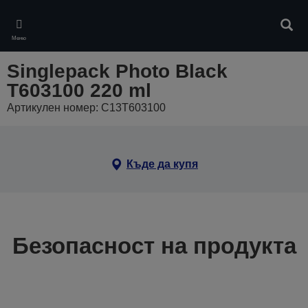
Skip
to
Търс
main
Меню
content
Singlepack Photo Black
T603100 220 ml
Артикулен номер: C13T603100
Къде да купя
Безопасност на продукта