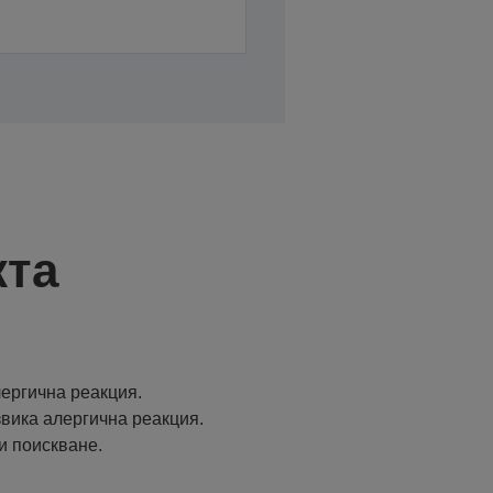
кта
ергична реакция.
извика алергична реакция.
и поискване.