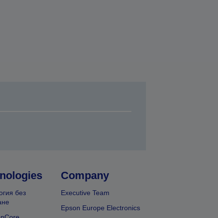
nologies
Company
огия без
Executive Team
ане
Epson Europe Electronics
onCore