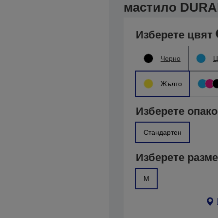
мастило DURABr
Изберете цвят
Черно
Ц
Жълто
Изберете опако
Стандартен
Изберете разм
M