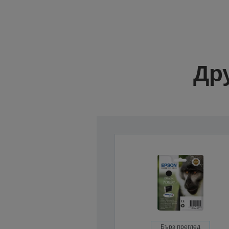
Др
Бърз преглед