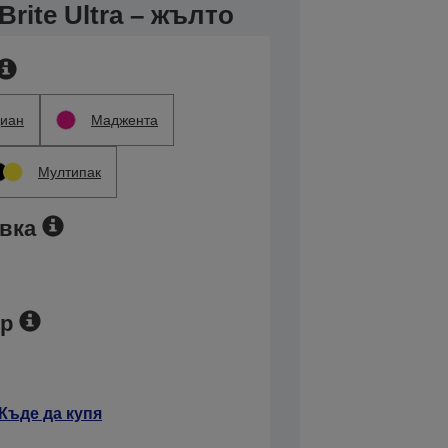
ite Ultra – жълто
иан
Маджента
Мултипак
вка
ер
Къде да купя