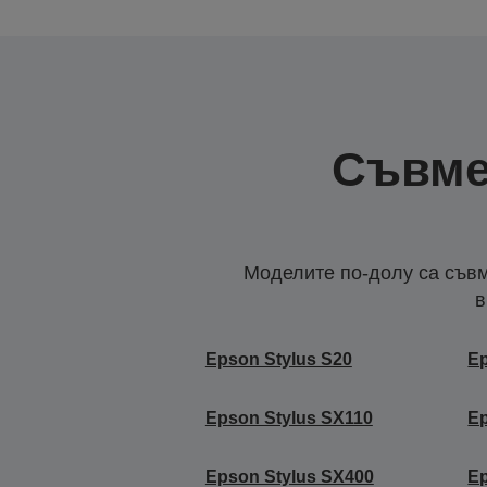
Съвме
Моделите по-долу са съвм
в
Epson Stylus S20
Ep
Epson Stylus SX110
Ep
Epson Stylus SX400
Ep