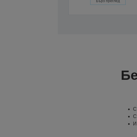
Бърз преглед
Бе
С
С
И