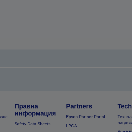
Правна
Partners
Tech
информация
ване
Epson Partner Portal
Технол
нагряв
Safety Data Sheets
LPGA
Precisi