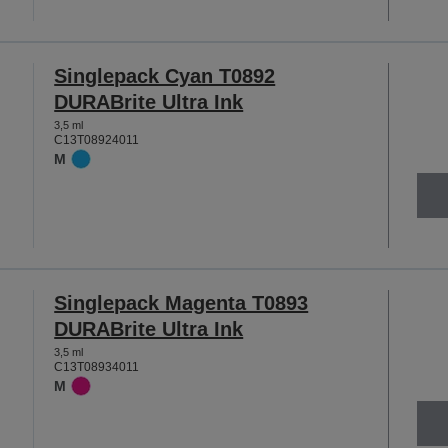
Singlepack Cyan T0892
DURABrite Ultra Ink
3,5 ml
C13T08924011
M
Singlepack Magenta T0893
DURABrite Ultra Ink
3,5 ml
C13T08934011
M