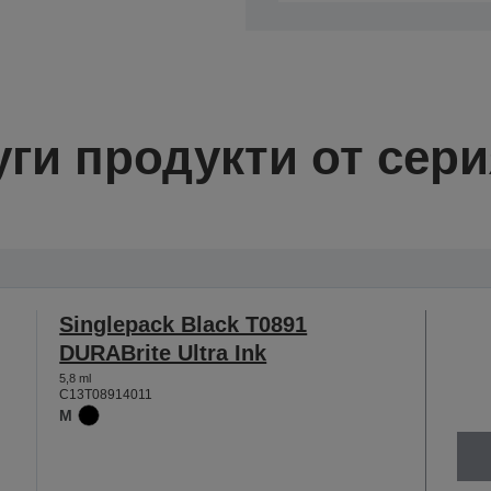
уги продукти от сери
Singlepack Black T0891
DURABrite Ultra Ink
5,8 ml
C13T08914011
M