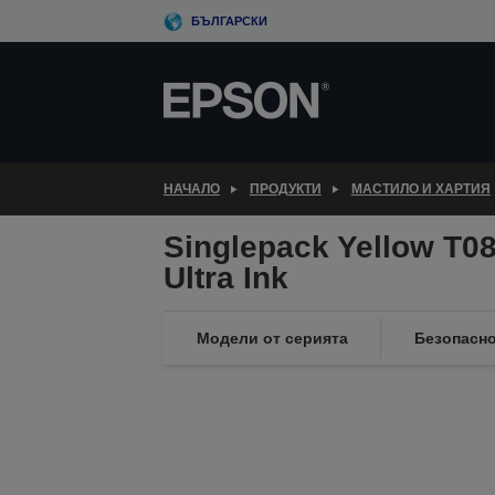
Skip
БЪЛГАРСКИ
to
main
content
НАЧАЛО
ПРОДУКТИ
МАСТИЛО И ХАРТИЯ
Singlepack Yellow T0
Ultra Ink
Модели от серията
Безопасно