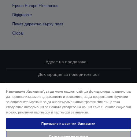
Epson Europe Electronics
Digigraphie
Печат директно върху плат
Global
Адрес на продавача
Декларация за поверителност
EU Data Act Compliance
Използваме „бисквитки“, за да може нашият сайт да функционира правилно, за
да персонализираме съдържанието и рекламите, за да предоставим функции
Свържете се с нас за Вашите данни
за социалните мрежи и за да анализираме нашия трафик.Ние също така
споделяме информация за Вашата употреба на нашия сайт с нашите социални
Информация за бисквитките
мрежи, рекламни партньори и партньори за анализи.
Приемане на всички бисквитки
Ангажимент за достъпност на Epson
Отхвърляне на всички