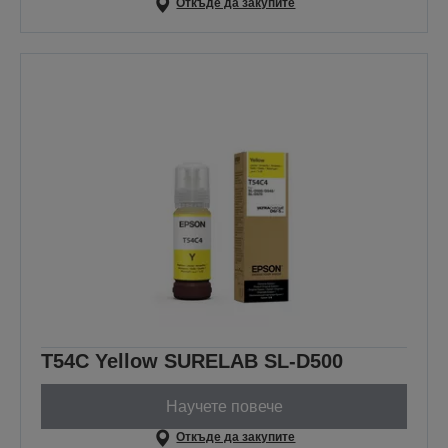
Откъде да закупите
T54C Yellow SURELAB SL-D500
Научете повече
Откъде да закупите