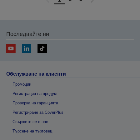
Отиди
Отиди
на
на
предишната
следващата
Последвайте ни
Обслужване на клиенти
Промоции
Регистрация на продукт
Проверка на гаранцията
Регистриране за CoverPlus
Свържете се с нас
Търсене на търговец