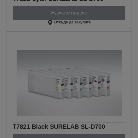
Научете повече
Откъде да закупите
T7821 Black SURELAB SL-D700