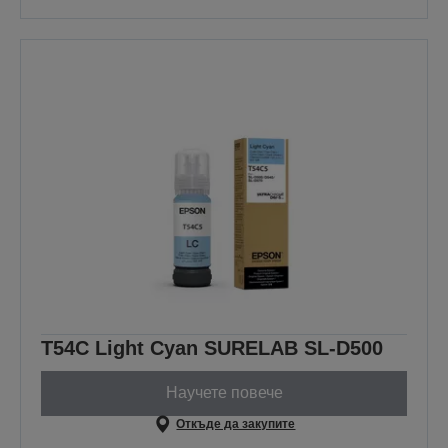
T54C Light Cyan SURELAB SL-D500
Научете повече
Откъде да закупите