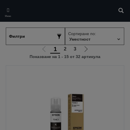
Skip
to
Търс
main
Меню
content
Сортиране по:
Филтри
1
2
3
Отиди
Отиди
Показване на 1 - 15 от 32 артикула
на
на
предишната
следващата