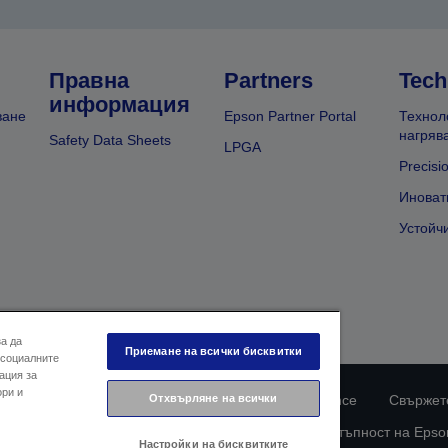
Правна
Partners
Tech
информация
ване
Epson Partner Portal
Технол
нагряв
Safety Data Sheets
LPGA
Precisi
Иноват
Устойч
за да
Приемане на всички бисквитки
 социалните
ация за
ори и
Отхвърляне на всички
ларация за поверителност
EU Data Act Compliance
Свържете
Информация за бисквитките
Ангажимент за достъпност на Epso
Настройки на бисквитките