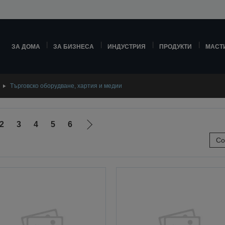
ЗА ДОМА
ЗА БИЗНЕСА
ИНДУСТРИЯ
ПРОДУКТИ
МАСТ
Търговско оборудване, хартия и медии
2
3
4
5
6
Отиди
Со
на
ната
следващата