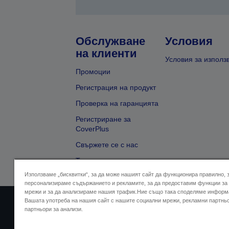
Обслужване
Условия
на клиенти
Условия за използ
Промоции
Регистрация на продукт
Проверка на гаранцията
Регистриране за
CoverPlus
Свържете се с нас
Търсене на търговец
Използваме „бисквитки“, за да може нашият сайт да функционира правилно, 
персонализираме съдържанието и рекламите, за да предоставим функции за
мрежи и за да анализираме нашия трафик.Ние също така споделяме информ
Вашата употреба на нашия сайт с нашите социални мрежи, рекламни партнь
Адрес на продавача
Дек
партньори за анализи.