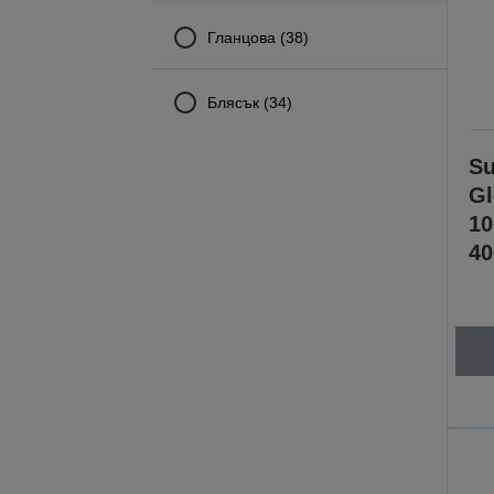
Гланцова (38)
Блясък (34)
Su
Gl
1
40