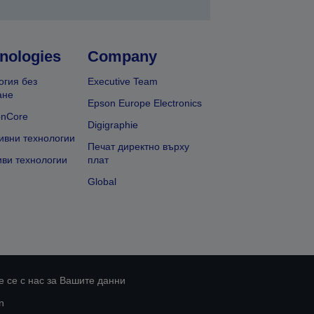
nologies
Company
огия без
Executive Team
ане
Epson Europe Electronics
onCore
Digigraphie
ивни технологии
Печат директно върху
иви технологии
плат
Global
 се с нас за Вашите данни
n