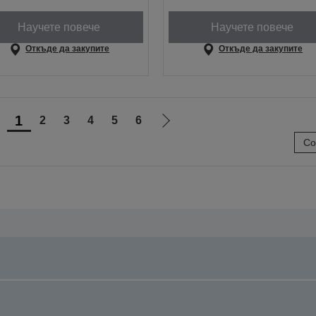
Научете повече
Научете повече
Откъде да закупите
Откъде да закупите
1
2
3
4
5
6
Отиди
Отиди
Со
на
на
предишната
следващата