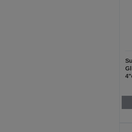
Su
Gl
4"