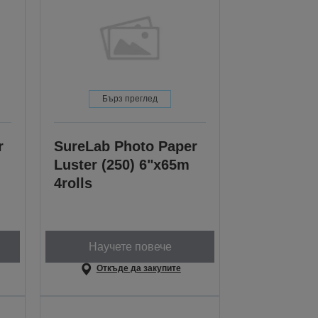
Бърз преглед
r
SureLab Photo Paper
Luster (250) 6"x65m
4rolls
Научете повече
Откъде да закупите