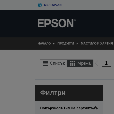
Skip
БЪЛГАРСКИ
to
main
content
НАЧАЛО
ПРОДУКТИ
МАСТИЛО И ХАРТИЯ
1
Списък
Мрежа
Отиди
на
предиш
Филтри
Повърхност/тип На Хартията