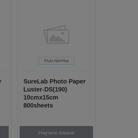
Бърз преглед
r
SureLab Photo Paper
Luster-DS(190)
10cmx15cm
800sheets
Научете повече