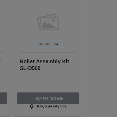
Бърз преглед
r
Roller Assembly Kit
SL-D500
Научете повече
Откъде да закупите