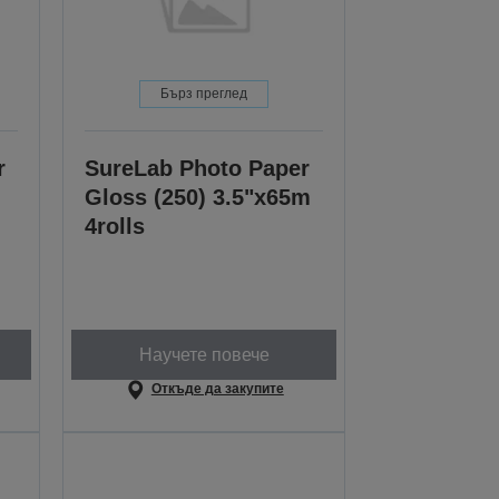
Бърз преглед
r
SureLab Photo Paper
Gloss (250) 3.5"x65m
4rolls
Научете повече
Откъде да закупите