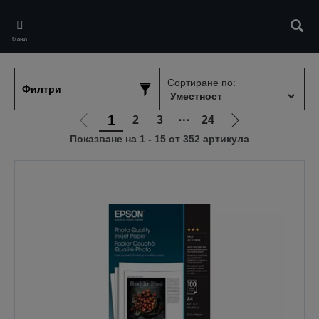
Skip
to
Търс
main
Меню
content
Сортиране по:
Филтри
1
2
3
⋯
24
Отиди
Отиди
Показване на 1 - 15 от 352 артикула
на
на
предишната
следващата