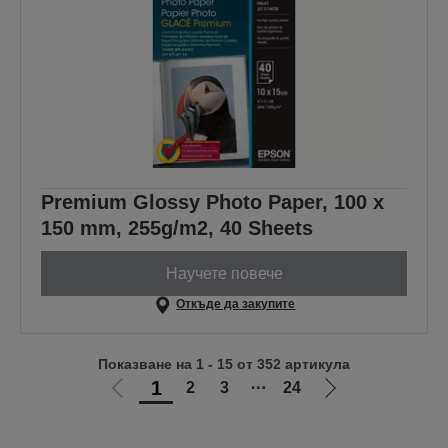
Premium Glossy Photo Paper, 100 x
150 mm, 255g/m2, 40 Sheets
Научете повече
Откъде да закупите
Показване на 1 - 15 от 352 артикула
1
2
3
⋯
24
Отиди
Отиди
на
на
предишната
следващата