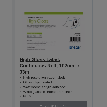
High Gloss Label,
High
Continuous Roll, 102mm x
Con
33m
33m
High resolution paper labels
Hig
Gloss inkjet coated
Glo
Waterborne acrylic adhesive
Wat
White glassine, transparent liner
Whit
7113750
71137
Научете повече