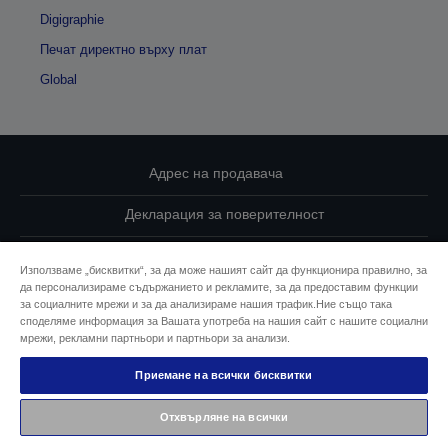
Digigraphie
Печат директно върху плат
Global
Адрес на продавача
Декларация за поверителност
EU Data Act Compliance
Използваме „бисквитки“, за да може нашият сайт да функционира правилно, за
да персонализираме съдържанието и рекламите, за да предоставим функции
Свържете се с нас за Вашите данни
за социалните мрежи и за да анализираме нашия трафик.Ние също така
споделяме информация за Вашата употреба на нашия сайт с нашите социални
Информация за бисквитките
мрежи, рекламни партньори и партньори за анализи.
Приемане на всички бисквитки
Ангажимент за достъпност на Epson
Отхвърляне на всички
© 2026 Seiko Epson