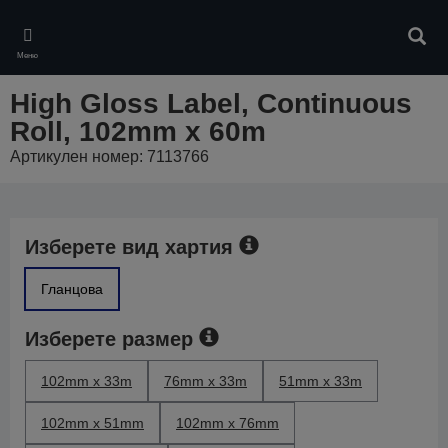
Skip
to
Търс
main
Меню
content
High Gloss Label, Continuous
Roll, 102mm x 60m
Артикулен номер: 7113766
Изберете вид хартия
Гланцова
Изберете размер
102mm x 33m
76mm x 33m
51mm x 33m
102mm x 51mm
102mm x 76mm