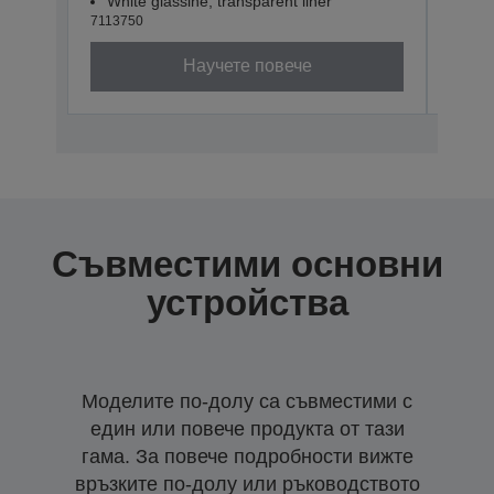
White glassine, transparent liner
Whit
7113750
71137
Научете повече
Съвместими основни
устройства
Моделите по-долу са съвместими с
един или повече продукта от тази
гама. За повече подробности вижте
връзките по-долу или ръководството