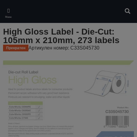
Skip
to
Търс
main
Меню
content
High Gloss Label - Die-Cut:
105mm x 210mm, 273 labels
Артикулен номер: C33S045730
Прекратен