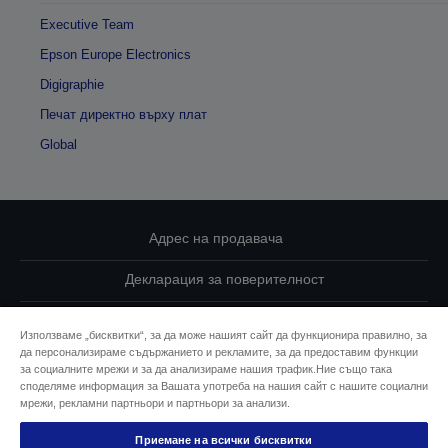
Executive Team
Epson Europe Electronics
Digigraphie
Печат директно върху плат
Global
Адрес на продавача
Декларация за поверителност
EU Data Act Compliance
Използваме „бисквитки“, за да може нашият сайт да функционира правилно, за
да персонализираме съдържанието и рекламите, за да предоставим функции
Свържете се с нас за Вашите данни
за социалните мрежи и за да анализираме нашия трафик.Ние също така
споделяме информация за Вашата употреба на нашия сайт с нашите социални
Информация за бисквитките
мрежи, рекламни партньори и партньори за анализи.
Приемане на всички бисквитки
Ангажимент за достъпност на Epson