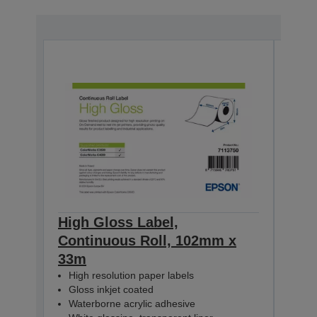
High Gloss Label,
High
Continuous Roll, 102mm x
Con
33m
33m
High resolution paper labels
Hig
Gloss inkjet coated
Glo
Waterborne acrylic adhesive
Wat