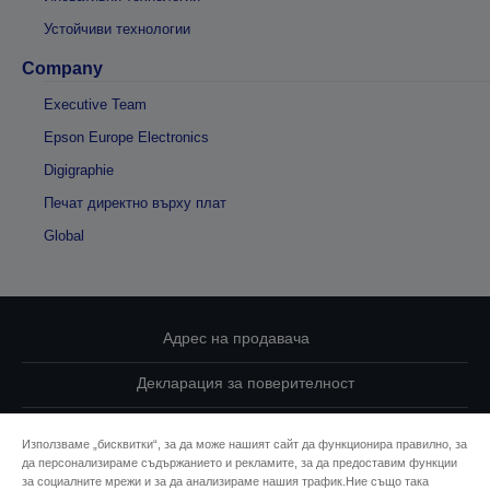
Устойчиви технологии
Company
Executive Team
Epson Europe Electronics
Digigraphie
Печат директно върху плат
Global
Адрес на продавача
Декларация за поверителност
EU Data Act Compliance
Използваме „бисквитки“, за да може нашият сайт да функционира правилно, за
да персонализираме съдържанието и рекламите, за да предоставим функции
Свържете се с нас за Вашите данни
за социалните мрежи и за да анализираме нашия трафик.Ние също така