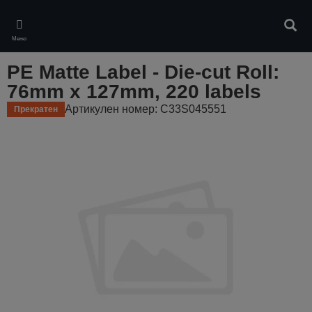
Skip
to
Търс
main
Меню
content
PE Matte Label - Die-cut Roll:
76mm x 127mm, 220 labels
Артикулен номер: C33S045551
Прекратен