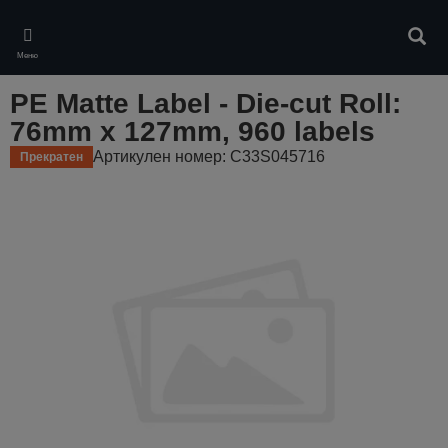
Skip
to
Търс
main
Меню
content
PE Matte Label - Die-cut Roll:
76mm x 127mm, 960 labels
Артикулен номер: C33S045716
Прекратен