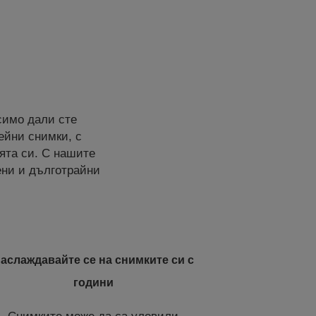
симо дали сте
ейни снимки, с
ята си. С нашите
ени и дълготрайни
аслаждавайте се на снимките си с
години