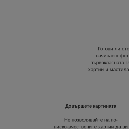
Готови ли ст
начинаещ фото
първокласната г
хартии и мастила
Довършете картината
Не позволявайте на по-
нискокачествените хартии да ви