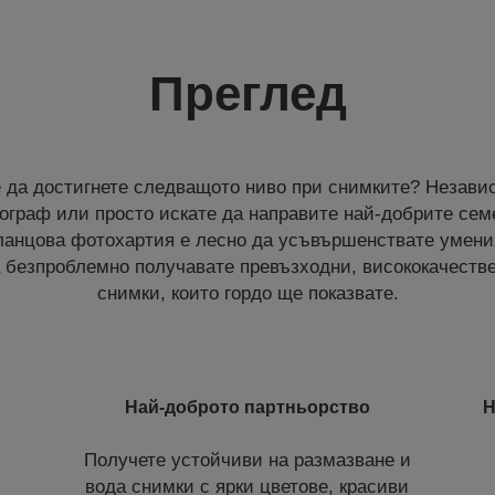
Преглед
е да достигнете следващото ниво при снимките? Незави
граф или просто искате да направите най-добрите сем
ланцова фотохартия е лесно да усъвършенствате умени
 безпроблемно получавате превъзходни, висококачеств
снимки, които гордо ще показвате.
Най-доброто партньорство
Н
Получете устойчиви на размазване и
вода снимки с ярки цветове, красиви