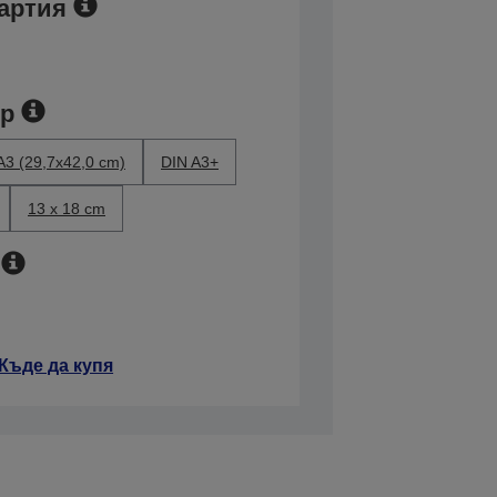
артия
ер
A3 (29,7x42,0 cm)
DIN A3+
13 x 18 cm
Къде да купя