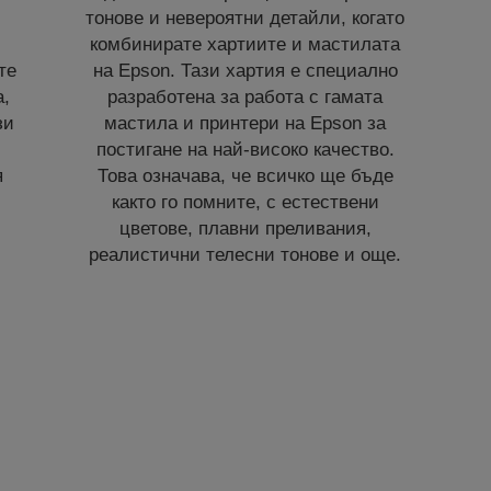
тонове и невероятни детайли, когато
комбинирате хартиите и мастилата
те
на Epson. Тази хартия е специално
а,
разработена за работа с гамата
зи
мастила и принтери на Epson за
постигане на най-високо качество.
я
Това означава, че всичко ще бъде
както го помните, с естествени
цветове, плавни преливания,
реалистични телесни тонове и още.
/