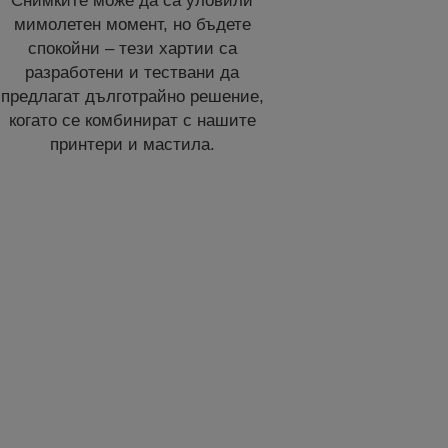
Снимките може да са уловили
мимолетен момент, но бъдете
спокойни – тези хартии са
разработени и тествани да
предлагат дълготрайно решение,
когато се комбинират с нашите
принтери и мастила.