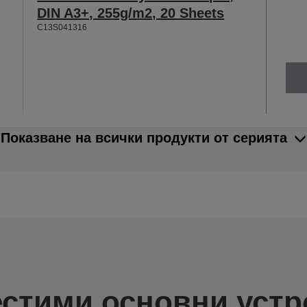
DIN A3+, 255g/m2, 20 Sheets
C13S041316
Показване на всички продукти от серията
стими основни устр