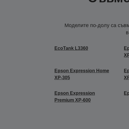
Моделите по-долу са съвм
в
EcoTank L3360
E
X
Epson Expression Home
E
XP-305
X
Epson Expression
Ep
Premium XP-600