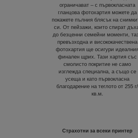
ограничават – с първокласната
гланцова фотохартия можете да
покажете пълния блясък на снимки
си. От пейзажи, които спират дъх
до безценни семейни моменти, та
превъзходна и висококачествена
фотохартия ще осигури идеални
финален щрих. Тази хартия със
смолисто покритие не само
изглежда специална, а също се
усеща и като първокласна
благодарение на теглото от 255 г
кв.м.
Страхотни за всеки принтер