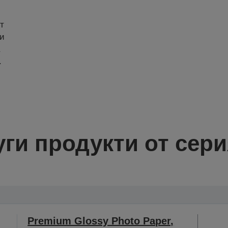
т
ки
а
.
уги продукти от сери
Premium Glossy Photo Paper,