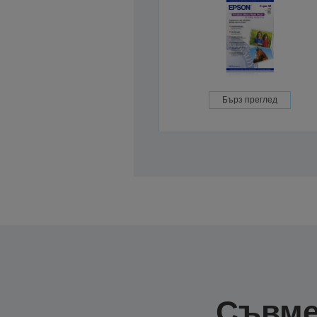
Бърз преглед
Съвме