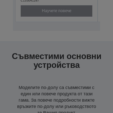
C13S041287
C13S0
Научете повече
Съвместими основни
устройства
Моделите по-долу са съвместими с
един или повече продукта от тази
гама. За повече подробности вижте
връзките по-долу или ръководството
за Вашия продукт.