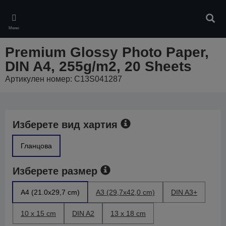
Skip
to
Търс
main
Меню
content
Premium Glossy Photo Paper,
DIN A4, 255g/m2, 20 Sheets
Артикулен номер: C13S041287
Изберете вид хартия
Гланцова
Изберете размер
A4 (21.0x29,7 cm)
A3 (29,7x42,0 cm)
DIN A3+
10 x 15 cm
DIN A2
13 x 18 cm