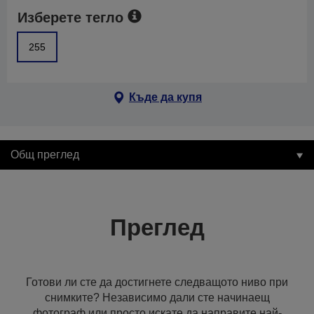
Изберете тегло
255
Къде да купя
Общ преглед
Преглед
Готови ли сте да достигнете следващото ниво при
снимките? Независимо дали сте начинаещ
фотограф или просто искате да направите най-