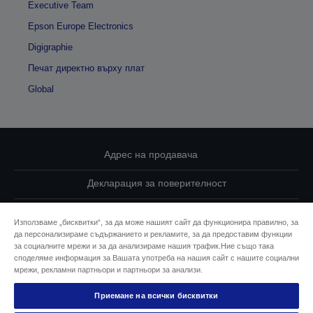
Executive Team
Epson Europe Electronics
Digigraphie
Печат директно върху плат
Global
Адрес на продавача
Декларация за поверителност
EU Data Act Compliance
Използваме „бисквитки“, за да може нашият сайт да функционира правилно, за
да персонализираме съдържанието и рекламите, за да предоставим функции
Свържете се с нас за Вашите данни
за социалните мрежи и за да анализираме нашия трафик.Ние също така
споделяме информация за Вашата употреба на нашия сайт с нашите социални
Информация за бисквитките
мрежи, рекламни партньори и партньори за анализи.
Приемане на всички бисквитки
Ангажимент за достъпност на Epson