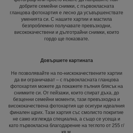
добрите семейни снимки, с първокласната
гланцова фотохартия е лесно да усъвършенствате
уменията си. С нашите хартии и мастила
безпроблемно получавате превъзходни,
висококачествени и дълготрайни снимки, които
гордо ще показвате.
Довършете картината
Не позволявайте на по-нискокачествените хартии
да ви ограничават – с първокласната гланцова
фотохартия можете да покажете пълния блясък на
снимките си. От пейзажи, които спират дъха, до
безценни семейни моменти, тази превъзходна и
висококачествена фотохартия ще осигури идеалния
финален щрих. Тази хартия със смолисто покритие
не само изглежда специална, а също се усеща и
като първокласна благодарение на теглото от 255 г/
кв.м.