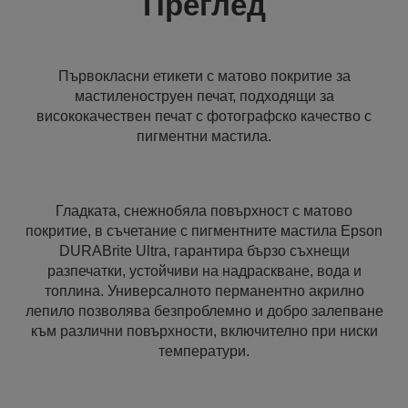
Преглед
Първокласни етикети с матово покритие за
мастиленоструен печат, подходящи за
висококачествен печат с фотографско качество с
пигментни мастила.
Гладката, снежнобяла повърхност с матово
покритие, в съчетание с пигментните мастила Epson
DURABrite Ultra, гарантира бързо съхнещи
разпечатки, устойчиви на надраскване, вода и
топлина. Универсалното перманентно акрилно
лепило позволява безпроблемно и добро залепване
към различни повърхности, включително при ниски
температури.