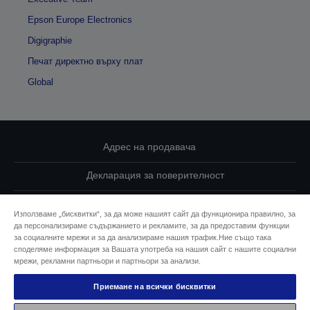
Epson Europe Electronics
Digigraphie
Печат директно върху плат
Global
Адрес на продавача
Декларация за поверителност
EU Data Act Compliance
Използваме „бисквитки“, за да може нашият сайт да функционира правилно, за
да персонализираме съдържанието и рекламите, за да предоставим функции
Свържете се с нас за Вашите данни
за социалните мрежи и за да анализираме нашия трафик.Ние също така
споделяме информация за Вашата употреба на нашия сайт с нашите социални
Информация за бисквитките
мрежи, рекламни партньори и партньори за анализи.
Приемане на всички бисквитки
Ангажимент за достъпност на Epson