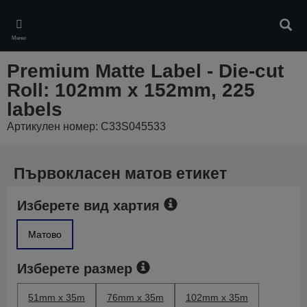
Skip
to
Търс
main
Меню
content
Premium Matte Label - Die-cut
Roll: 102mm x 152mm, 225
labels
Артикулен номер: C33S045533
Първокласен матов етикет
Изберете вид хартия
Матово
Изберете размер
51mm x 35m
76mm x 35m
102mm x 35m