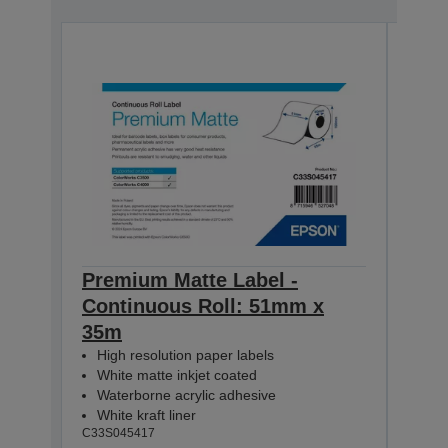
Premium Matte Label -
Pre
Continuous Roll: 51mm x
Con
35m
35m
High resolution paper labels
Hig
White matte inkjet coated
Whi
Waterborne acrylic adhesive
Wat
White kraft liner
Whit
C33S045417
C33S0