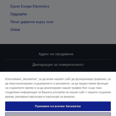
Epson Europe Electronics
Digigraphie
Печат директно върху плат
Global
Адрес на продавача
Декларация за поверителност
EU Data Act Compliance
Използваме „бисквитки“, за да може нашият сайт да функционира правилно, за
да персонализираме съдържанието и рекламите, за да предоставим функции
Свържете се с нас за Вашите данни
за социалните мрежи и за да анализираме нашия трафик.Ние също така
споделяме информация за Вашата употреба на нашия сайт с нашите социални
Информация за бисквитките
мрежи, рекламни партньори и партньори за анализи.
Приемане на всички бисквитки
Ангажимент за достъпност на Epson