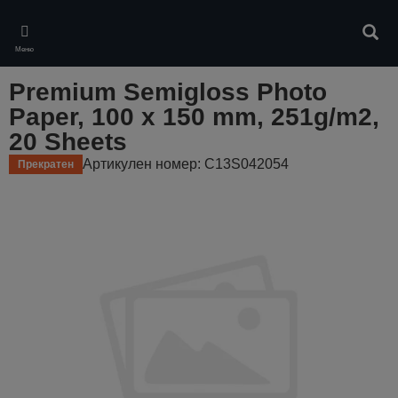
Skip
to
Търс
main
Меню
content
Premium Semigloss Photo
Paper, 100 x 150 mm, 251g/m2,
20 Sheets
Артикулен номер: C13S042054
Прекратен