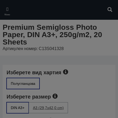
Skip
to
Търс
main
Меню
content
Premium Semigloss Photo
Paper, DIN A3+, 250g/m2, 20
Sheets
Артикулен номер: C13S041328
Изберете вид хартия
Полугланцова
Изберете размер
DIN A3+
A3 (29,7x42,0 cm)