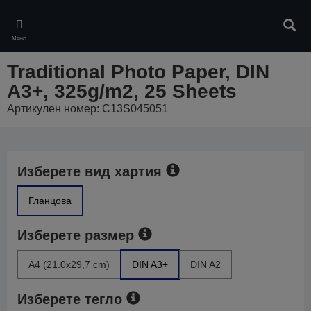
Skip
to
Търс
main
Меню
content
Traditional Photo Paper, DIN
A3+, 325g/m2, 25 Sheets
Артикулен номер: C13S045051
Изберете вид хартия
Гланцова
Изберете размер
A4 (21.0x29,7 cm)
DIN A3+
DIN A2
Изберете тегло