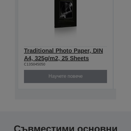
Traditional Photo Paper, DIN
Trad
A4, 325g/m2, 25 Sheets
A3+
C13S045050
C13S0
Научете повече
Съвместими основни