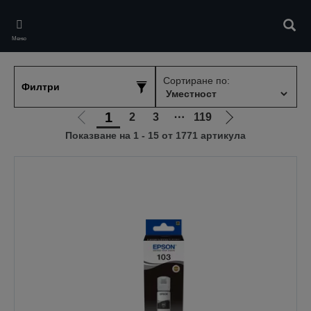
Skip
to
Търс
main
Меню
content
Сортиране по:
Филтри
1
2
3
⋯
119
Отиди
Отиди
Показване на 1 - 15 от 1771 артикула
на
на
предишната
следващата