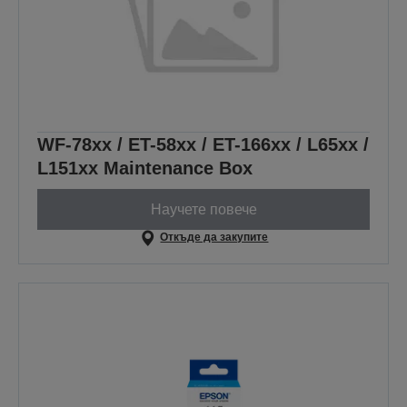
WF-78xx / ET-58xx / ET-166xx / L65xx /
L151xx Maintenance Box
Научете повече
Откъде да закупите