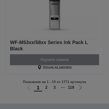
WF-M53xx/58xx Series Ink Pack L
Black
Научете повече
Откъде да закупите
Показване на 1 - 15 от 1771 артикула
1
2
3
⋯
119
Отиди
Отиди
на
на
предишната
следващата