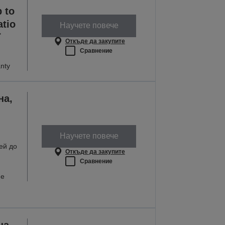
 to
atio
Научете повече
"
Откъде да закупите
Сравнение
nty
на,
Научете повече
ей до
Откъде да закупите
Сравнение
не
на,