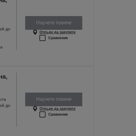
Научете повече
ей до
Откъде да закупите
Сравнение
не
на,
Научете повече
ота
ей до
Откъде да закупите
Сравнение