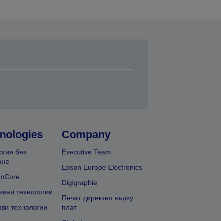
nologies
Company
огия без
Executive Team
ане
Epson Europe Electronics
onCore
Digigraphie
ивни технологии
Печат директно върху
иви технологии
плат