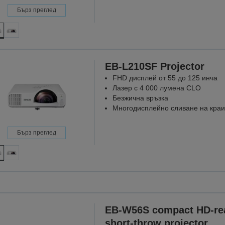
Бърз преглед
EB-L210SF Projector
FHD дисплей от 55 до 125 инча
Лазер с 4 000 лумена CLO
Безжична връзка
Многодисплейно сливане на кра
Бърз преглед
Проектори, к
където 
Защото в
EB-W56S compact HD-re
ОТКРИЙ
short-throw projector,