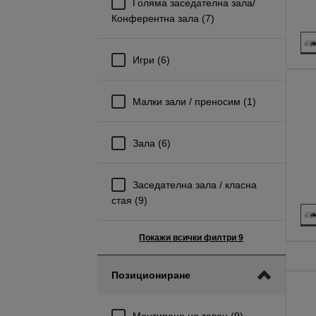
Голяма заседателна зала/
Конферентна зала (7)
Игри (6)
Mалки зали / преносим (1)
Зала (6)
Заседателна зала / класна
стая (9)
Покажи всички филтри 9
Позициониране
Монтиране на таван (9)