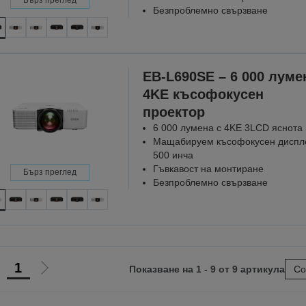
Безпроблемно свързване
EB-L690SE – 6 000 луме
4KE късофокусен
проектор
6 000 лумена с 4KE 3LCD яснота
Мащабируем късофокусен диспл
500 инча
Гъвкавост на монтиране
Бърз преглед
Безпроблемно свързване
1
Показване на 1 - 9 от 9 артикула
Со
Отиди
Отиди
на
на