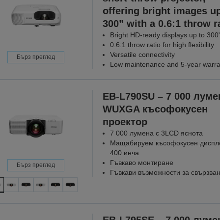
offering bright images up
300” with a 0.6:1 throw r
Bright HD-ready displays up to 300
0.6:1 throw ratio for high flexibility
Versatile connectivity
Бърз преглед
Low maintenance and 5-year warra
EB-L790SU – 7 000 луме
WUXGA късофокусен
проектор
7 000 лумена с 3LCD яснота
Мащабируем късофокусен диспл
400 инча
Гъвкаво монтиране
Бърз преглед
Гъвкави възможности за свързва
EB-L795SE – 7 000 луме