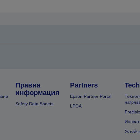
предишната
следващата
Правна
Partners
Tech
информация
ване
Epson Partner Portal
Технол
нагряв
Safety Data Sheets
LPGA
Precisi
Иноват
Устойч