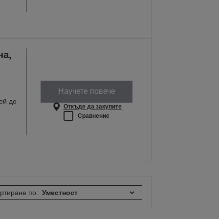
на,
Научете повече
ей до
Откъде да закупите
Сравнение
ртиране по: