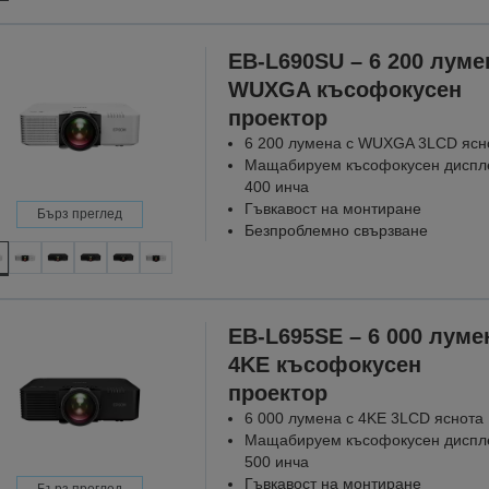
EB-L690SU – 6 200 луме
WUXGA късофокусен
проектор
6 200 лумена с WUXGA 3LCD ясн
Мащабируем късофокусен диспл
400 инча
Гъвкавост на монтиране
Бърз преглед
Безпроблемно свързване
EB-L695SE – 6 000 луме
4KE късофокусен
проектор
6 000 лумена с 4KE 3LCD яснота
Мащабируем късофокусен диспл
500 инча
Гъвкавост на монтиране
Бърз преглед