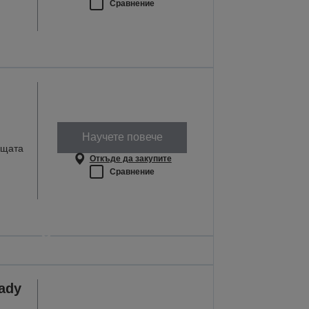
Сравнение
Научете повече
ищата
Откъде да закупите
Сравнение
оито работят там,
е най-важно
секи урок е важен
ady
ТЕ ПОВЕЧЕ