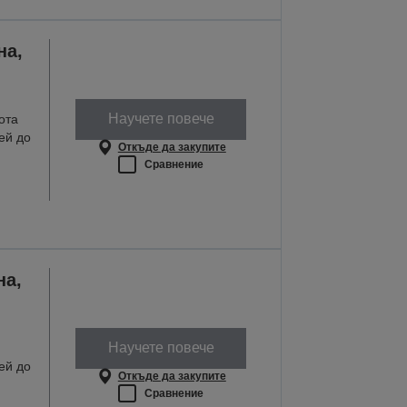
на,
Научете повече
ота
ей до
Откъде да закупите
Сравнение
на,
Научете повече
ей до
Откъде да закупите
Сравнение