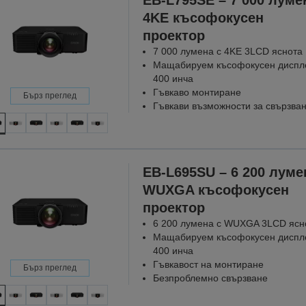
4KE късофокусен
проектор
7 000 лумена с 4KE 3LCD яснота
Мащабируем късофокусен диспл
400 инча
Гъвкаво монтиране
Бърз преглед
Гъвкави възможности за свързва
EB-L695SU – 6 200 луме
WUXGA късофокусен
проектор
6 200 лумена с WUXGA 3LCD ясн
Мащабируем късофокусен диспл
400 инча
Гъвкавост на монтиране
Бърз преглед
Безпроблемно свързване