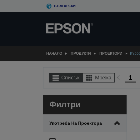
Skip
БЪЛГАРСКИ
to
main
content
НАЧАЛО
ПРОДУКТИ
ПРОЕКТОРИ
Късо
1
Списък
Мрежа
Отиди
на
предиш
Филтри
Употреба На Проектора