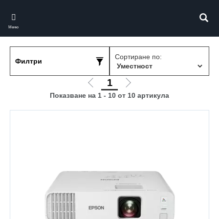
Skip
to
Търс
main
Меню
content
Сортиране по:
Филтри
1
Отиди
Отиди
Показване на 1 - 10 от 10 артикула
на
на
предишната
следващата