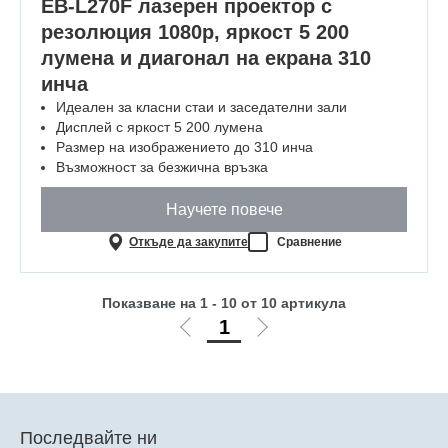
EB-L270F лазерен проектор с
резолюция 1080p, яркост 5 200
лумена и диагонал на екрана 310
инча
Идеален за класни стаи и заседателни зали
Дисплей с яркост 5 200 лумена
Размер на изображението до 310 инча
Възможност за безжична връзка
Научете повече
Откъде да закупите
Сравнение
Показване на 1 - 10 от 10 артикула
1
Отиди
Отиди
на
на
предишната
следващата
Последвайте ни