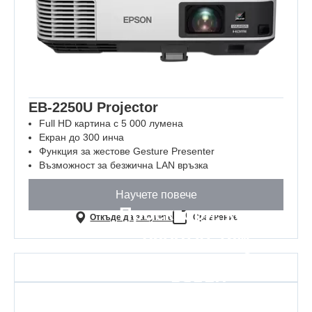
EB-2250U Projector
Full HD картина с 5 000 лумена
Екран до 300 инча
Функция за жестове Gesture Presenter
Възможност за безжична LAN връзка
Научете повече
Проектори, които
Откъде да закупите
Сравнение
работят там,
където е най-
важно
Защото всеки урок е важен