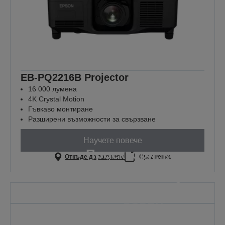
EB-PQ2216B Projector
16 000 лумена
4K Crystal Motion
Гъвкаво монтиране
Разширени възможности за свързване
Научете повече
Проектори, които
Откъде да закупите
Сравнение
работят там,
където е най-
важно
Защото всеки урок е важен