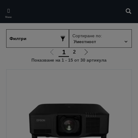
Skip
to
Търс
main
Меню
content
Сортиране по:
Филтри
1
2
Отиди
Отиди
Показване на 1 - 15 от 30 артикула
на
на
предишната
следващата