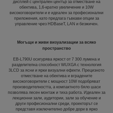
дисплей с централен център за отместване на
обектива, 1,6-кратно увеличение и 10W
високоговорители и е идеален за професионални
приложения, като предлага гъвкави опции за
управление чрез HDBaseT, LAN и безжичен.
Могъщи и живи визуализации за всяко
пространство
EB-L790U осигурява яркост от 7 300 лумена и
разделителна способност WUXGA с технология
3LCD за ясни и ярки визуални ефекти. Прецизното
отместване на обектива и вградените
високоговорители с мощност 10W подобряват
производителността, а компактното бяло шаси
позволява лесен монтаж и тиха работа. Идеален за
лекционни зали, аудитории, зали за обучение и
други професионални среди, проекторът се
представя изключително добре дори в ярко