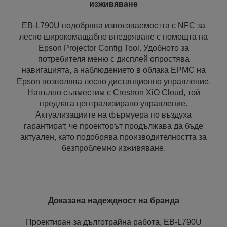
изживяване
EB-L790U подобрява използваемостта с NFC за
лесно широкомащабно внедряване с помощта на
Epson Projector Config Tool. Удобното за
потребителя меню с дисплей опростява
навигацията, а наблюдението в облака EPMC на
Epson позволява лесно дистанционно управление.
Напълно съвместим с Crestron XiO Cloud, той
предлага централизирано управление.
Актуализациите на фърмуера по въздуха
гарантират, че проекторът продължава да бъде
актуален, като подобрява производителността за
безпроблемно изживяване.
Доказана надеждност на бранда
Проектиран за дълготрайна работа, EB-L790U