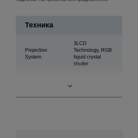
Техника
3LCD
Projection
Technology, RGB
System
liquid crystal
shutter
0,67 inch with C2
LCD Panel
Fine