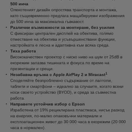
500 инча
Олекотеният дизайн опростява транспорта и монтажа,
като същевременно предлага мащабируеми изображения
до 500 инча за максимална гъвкавост.
Различни възможности за монтиране, без усилия
С фиксиран централен дисплей на обектива, голямо
отместване на обектива и усъвършенствани функции,
настройката е лесна и адаптивна към всяка среда.
Тиха работа
Висококачествен проектор с ниско ниво на шум от 25dB в
екорежим запазва тишината и фокуса по време на
презентации и срещи.
1
Незабавна връзка с Apple AirPlay 2 и Miracast
Споделяйте безпроблемно съдържание от лаптопи,
таблети и смартфони – идеално за случаите, когато всеки
носи своето устройство (BYOD), и среда за съвместна
работа.
Направете устойчив избор с Epson
Изработена от 19% рециклирана пластмаса, нисък разход
на енергия, по-малко опаковъчни материали и
експлоатационен живот до 30 000 часа в екорежим (20 000
часа в нормален).