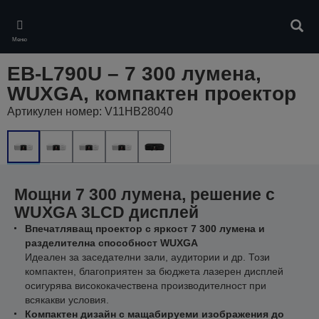
Skip
to
Търс
main
Меню
content
EB-L790U – 7 300 лумена,
WUXGA, компактен проектор
Артикулен номер: V11HB28040
Мощни 7 300 лумена, решение с
WUXGA 3LCD дисплей
Впечатляващ проектор с яркост 7 300 лумена и
разделителна способност WUXGA
Идеален за заседателни зали, аудитории и др. Този
компактен, благоприятен за бюджета лазерен дисплей
осигурява висококачествена производителност при
всякакви условия.
Компактен дизайн с мащабируеми изображения до