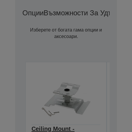
Опции
Възможности За Удължена
Изберете от богата гама опции и
аксесоари.
Ceiling Mount -
Ceilin