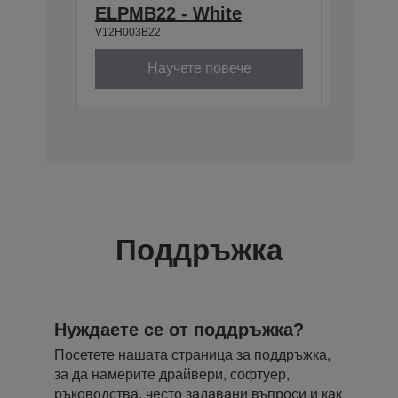
ELPMB22 - White
668-9
V12H003B22
V12H003P
Научете повече
Поддръжка
Нуждаете се от поддръжка?
Посетете нашата страница за поддръжка,
за да намерите драйвери, софтуер,
ръководства, често задавани въпроси и как