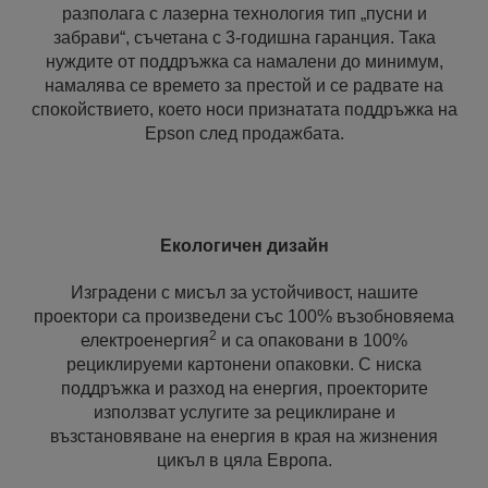
разполага с лазерна технология тип „пусни и
забрави“, съчетана с 3-годишна гаранция. Така
нуждите от поддръжка са намалени до минимум,
намалява се времето за престой и се радвате на
спокойствието, което носи признатата поддръжка на
Epson след продажбата.
Екологичен дизайн
Изградени с мисъл за устойчивост, нашите
проектори са произведени със 100% възобновяема
2
електроенергия
и са опаковани в 100%
рециклируеми картонени опаковки. С ниска
поддръжка и разход на енергия, проекторите
използват услугите за рециклиране и
възстановяване на енергия в края на жизнения
цикъл в цяла Европа.