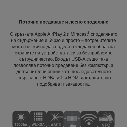
Поточно предаване и лесно споделяне
1
С връзката Apple AirPlay 2 и Miracast
споделянето
на съдържание е бързо и просто – потребителите
могат безжично да споделят огледален образ на
екраните на устройствата си за безпроблемно
сътрудничество. Входът USB-A също така
позволява поточно предаване без компютър, а
допълнителни опции като последователното
свързване с HDBaseT и HDMI допълнително
подобряват гъвкавостта.