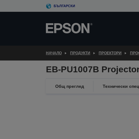
Skip
БЪЛГАРСКИ
to
main
content
НАЧАЛО
ПРОДУКТИ
ПРОЕКТОРИ
ПРО
EB-PU1007B Projecto
Общ преглед
Технически спе