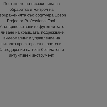
Постигнете по-високи нива на
обработка и контрол на
зображенията със софтуера Epson
Projector Professional Tool.
Усъвършенстваните функции като
сливане на краищата, подреждане,
видеомапинг и управление на
няколко проектора са опростени
благодарение на този безплатен и
интуитивен инструмент.