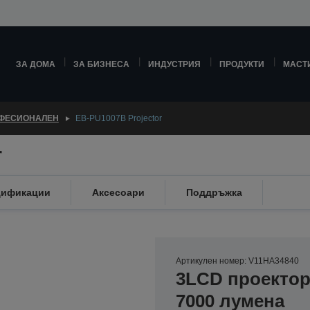
ЗА ДОМА
ЗА БИЗНЕСА
ИНДУСТРИЯ
ПРОДУКТИ
МАСТ
ФЕСИОНАЛЕН
EB-PU1007B Projector
r
цификации
Аксесоари
Поддръжка
Артикулен номер: V11HA34840
3LCD проектор
7000 лумена