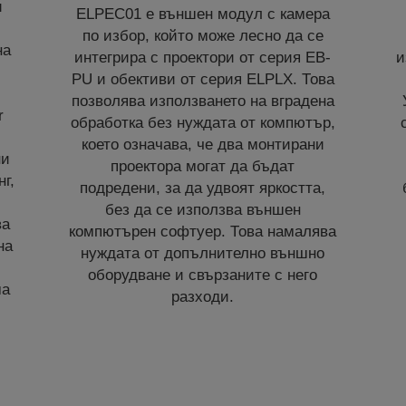
и
ELPEC01 е външен модул с камера
по избор, който може лесно да се
на
интегрира с проектори от серия EB-
и
PU и обективи от серия ELPLX. Това
позволява използването на вградена
r
обработка без нуждата от компютър,
което означава, че два монтирани
ни
проектора могат да бъдат
г,
подредени, за да удвоят яркостта,
без да се използва външен
ва
компютърен софтуер. Това намалява
на
нуждата от допълнително външно
оборудване и свързаните с него
ма
разходи.