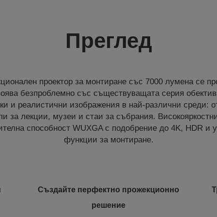
Преглед
ционален проектор за монтиране със 7000 лумена се пр
двоява безпроблемно със съществуващата серия обективи
ки и реалистични изображения в най-различни среди: о
ли за лекции, музеи и стаи за събрания. Високояркост
лителна способност WUXGA с подобрение до 4K, HDR и 
функции за монтиране.
и
Създайте перфектно прожекционно
Т
решение