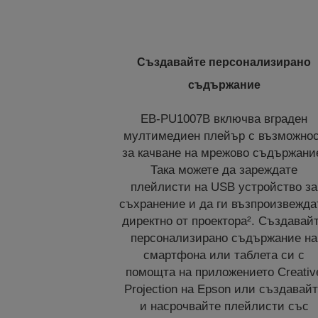
Създавайте персонализирано
съдържание
EB-PU1007B включва вграден
мултимедиен плейър с възможно
за качване на мрежово съдържани
Така можете да зареждате
плейлисти на USB устройство за
съхранение и да ги възпроизвежда
директно от проектора². Създавай
персонализирано съдържание на
смартфона или таблета си с
помощта на приложението Creativ
Projection на Epson или създавай
и насрочвайте плейлисти със