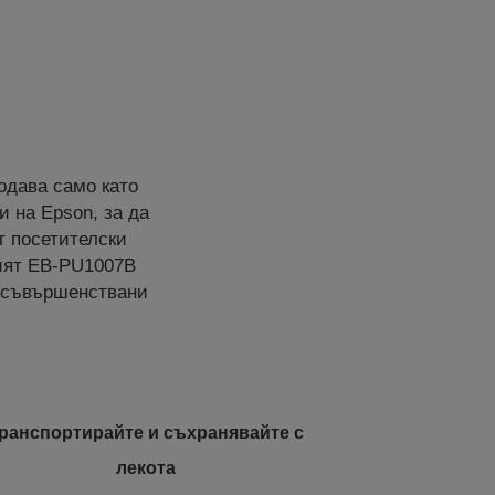
одава само като
 на Epson, за да
т посетителски
ният EB-PU1007B
усъвършенствани
ранспортирайте и съхранявайте с
лекота