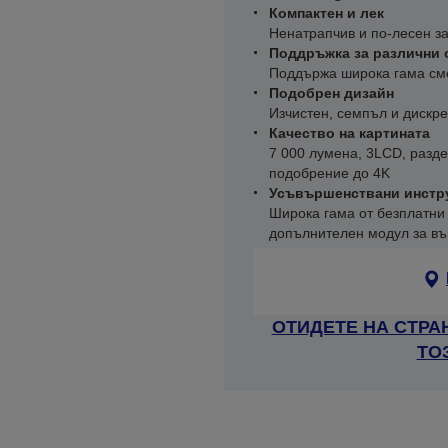
Компактен и лек
Ненатрапчив и по-лесен з
Поддръжка за различни 
Поддържа широка гама см
Подобрен дизайн
Изчистен, семпъл и дискре
Качество на картината
7 000 лумена, 3LCD, разд
подобрение до 4K
Усъвършенствани инстру
Широка гама от безплатни
допълнителен модул за в
ОТИДЕТЕ НА СТРА
ТО