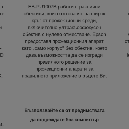
 с
EB-PU1007B работи с различни
те
обективи, които отговарят на широк
кръг от прожекционни среди,
и
включително ултракъсофокусен
обектив с нулево отместване. Epson
предоставя прожекционния апарат
о
–
като „само корпус“ без обектив, което
CD
дава възможността да се изгради
Н
правилното решение за
прожекционни апарати за
K.
правилното приложение в ръцете Ви.
Възползвайте се от предимствата
да подреждате без компютър
и,