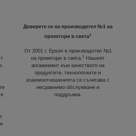
Доверете се на производител №1 на
1
проектори в света
От 2001 г. Epson е производител №1
1
ст
на проектори в света.
Нашият
е.
ангажимент към качеството на
продуктите, технологиите и
взаимоотношенията се съчетава с
те
несравнимо обслужване и
те
поддръжка.
e
те