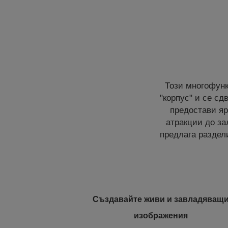
Този многофунк
"корпус" и се с
предостави яр
атракции до за
предлага разде
Създавайте живи и завладяващ
изображения