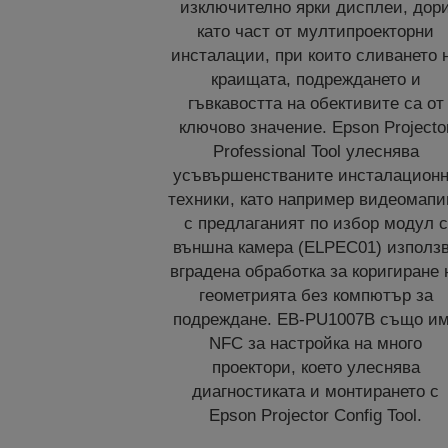
изключително ярки дисплеи, дор
като част от мултипроекторни
инсталации, при които сливането 
краищата, подреждането и
гъвкавостта на обективите са от
ключово значение. Epson Projecto
Professional Tool улеснява
усъвършенстваните инсталацион
техники, като например видеомапин
с предлаганият по избор модул с
външна камера (ELPEC01) използ
вградена обработка за коригиране 
геометрията без компютър за
подреждане. EB-PU1007B също и
NFC за настройка на много
проектори, което улеснява
диагностиката и монтирането с
Epson Projector Config Tool.