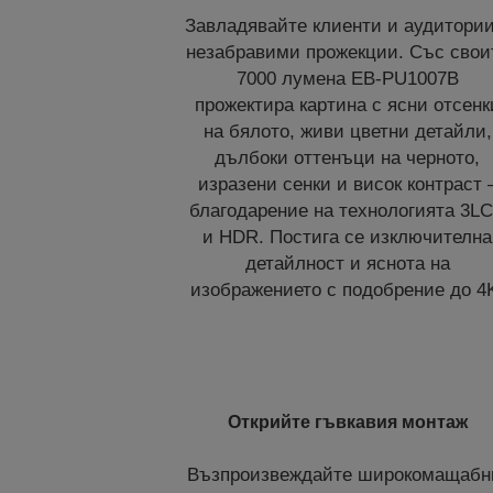
Завладявайте клиенти и аудитории
незабравими прожекции. Със свои
7000 лумена EB-PU1007B
прожектира картина с ясни отсенк
на бялото, живи цветни детайли,
дълбоки оттенъци на черното,
изразени сенки и висок контраст 
благодарение на технологията 3L
и HDR. Постига се изключителна
детайлност и яснота на
изображението с подобрение до 4
Открийте гъвкавия монтаж
Възпроизвеждайте широкомащабн