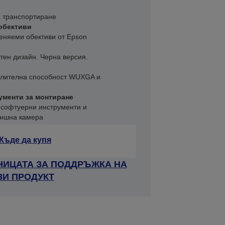
а транспортиране
обективи
еняеми обективи от Epson
тен дизайн. Черна версия.
елителна способност WUXGA и
менти за монтиране
 софтуерни инструменти и
ъншна камера
Къде да купя
НИЦАТА ЗА ПОДДРЪЖКА НА
ЗИ ПРОДУКТ