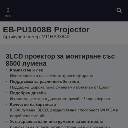
Skip
to
Търс
main
Меню
content
EB-PU1008B Projector
Артикулен номер: V11HA33840
3LCD проектор за монтиране със
8500 лумена
Компактен и лек
Ненатрапчив и по-лесен за транспортиране
Поддръжка за различни обективи
Поддържа широка гама сменяеми обективи от Epson
Подобрен дизайн
Изчистен, семпъл и дискретен дизайн. Черна версия.
Качество на картината
8 500 лумена, 3LCD, разделителна способност WUXGA и
подобрение до 4K
Усъвършенствани инструменти за монтиране
Широка гама от безплатни софтуерни инструменти и