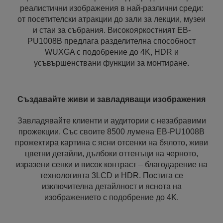
реалистични изображения в най-различни среди:
от посетителски атракции до зали за лекции, музеи
и стаи за събрания. Високояркостният EB-
PU1008B предлага разделителна способност
WUXGA с подобрение до 4K, HDR и
усъвършенствани функции за монтиране.
Създавайте живи и завладяващи изображения
Завладявайте клиенти и аудитории с незабравими
прожекции. Със своите 8500 лумена EB-PU1008B
прожектира картина с ясни отсенки на бялото, живи
цветни детайли, дълбоки оттенъци на черното,
изразени сенки и висок контраст – благодарение на
технологията 3LCD и HDR. Постига се
изключителна детайлност и яснота на
изображението с подобрение до 4K.