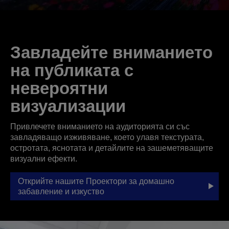
Завладейте вниманието
на публиката с
невероятни
визуализации
Привлечете вниманието на аудиторията си със
завладяващо изживяване, което улавя текстурата,
остротата, яснотата и детайлите на зашеметяващите
визуални ефекти.
Открийте нашите Проектори за домашно
забавление и изкуство