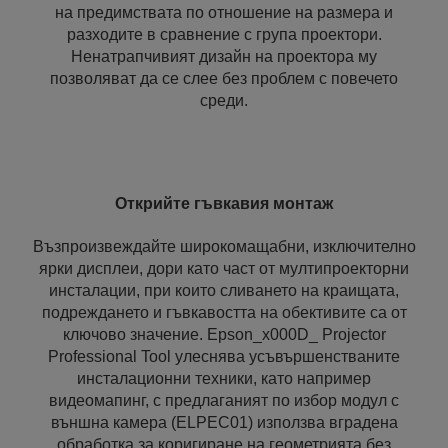
на предимствата по отношение на размера и
разходите в сравнение с група проектори.
Ненатрапчивият дизайн на проектора му
позволяват да се слее без проблем с повечето
среди.
Открийте гъвкавия монтаж
Възпроизвеждайте широкомащабни, изключително
ярки дисплеи, дори като част от мултипроекторни
инсталации, при които сливането на краищата,
подреждането и гъвкавостта на обективите са от
ключово значение. Epson_x000D_ Projector
Professional Tool улеснява усъвършенстваните
инсталационни техники, като например
видеомапинг, с предлаганият по избор модул с
външна камера (ELPEC01) използва вградена
обработка за коригиране на геометрията без