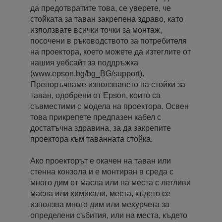
да предотвратите това, се уверете, че
стойката за таван закрепена здраво, като
използвате всички точки за монтаж,
посочени в ръководството за потребителя
на проектора, което можете да изтеглите от
нашия уебсайт за поддръжка
(www.epson.bg/bg_BG/support).
Препоръчваме използването на стойки за
таван, одобрени от Epson, които са
съвместими с модела на проектора. Освен
това прикрепете предпазен кабел с
достатъчна здравина, за да закрепите
проектора към таванната стойка.
Ако проекторът е окачен на таван или
стенна конзола и е монтиран в среда с
много дим от масла или на места с летливи
масла или химикали, места, където се
използва много дим или мехурчета за
определени събития, или на места, където