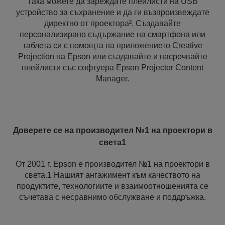
Така можете да зареждате плейлисти на USB
устройство за съхранение и да ги възпроизвеждате
директно от проектора². Създавайте
персонализирано съдържание на смартфона или
таблета си с помощта на приложението Creative
Projection на Epson или създавайте и насрочвайте
плейлисти със софтуера Epson Projector Content
Manager.
Доверете се на производител №1 на проектори в
света1
От 2001 г. Epson е производител №1 на проектори в
света.1 Нашият ангажимент към качеството на
продуктите, технологиите и взаимоотношенията се
съчетава с несравнимо обслужване и поддръжка.