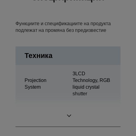
Функциите и спецификациите на продукта
подлежат на промяна без предизвестие
Техника
3LCD
Projection
Technology, RGB
System
liquid crystal
shutter
0,76 inch with C2
LCD Panel
Fine