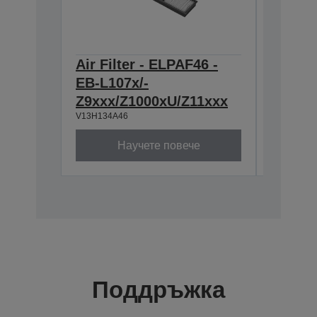
Air Filter - ELPAF46 -
Lens -
EB-L107x/-
throw 
Z9xxx/Z1000xU/Z11xxx
Series
V13H134A46
V12H004U
Научете повече
Поддръжка