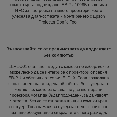
компютър за подреждане. EB-PU1008B също има
NFC за настройка на много проектори, което
улеснява диагностиката и монтирането с Epson
Projector Config Tool.
Възползвайте се от предимствата да подреждате
без компютър
ELPEC01 е външен модул с камера по избор, който
може лесно да се интегрира с проектори от серия
EB-PU и обективи от серия ELPLX. Това позволява
използването на вградена обработка без нуждата от
компютър, което означава, че два монтирани
проектора могат да бъдат подредени, за да удвоят
яркостта, без да се използва външен компютърен
софтуер. Това намалява нуждата от допълнително
външно оборудване и свързаните с него разходи.