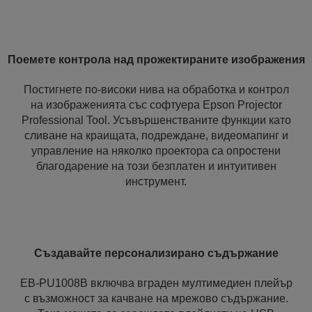
Поемете контрола над прожектираните изображения
Постигнете по-високи нива на обработка и контрол
на изображенията със софтуера Epson Projector
Professional Tool. Усъвършенстваните функции като
сливане на краищата, подреждане, видеомапинг и
управление на няколко проектора са опростени
благодарение на този безплатен и интуитивен
инструмент.
Създавайте персонализирано съдържание
EB-PU1008B включва вграден мултимедиен плейър
с възможност за качване на мрежово съдържание.