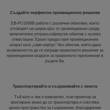
Създайте перфектно прожекционно решение
EB-PU1008B работи с различни обективи, които
отговарят на широк кръг от прожекционни среди,
включително ултракъсофокусен обектив с нулево
отместване. Epson предоставя прожекционния
апарат като „само корпус“ без обектив, което дава
възможността да се изгради правилното решение за
прожекционни апарати за правилното приложение в
ръцете Ви.
Транспортирайте и съхранявайте с лекота
Тъй като е лек и компактен, този проектор за
монтиране може да се транспортира и спестява
ценно пространство за съхранение, благодарение