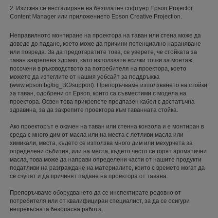
2. Изисква се инсталиране на безплатен софтуер Epson Projector
Content Manager или приложението Epson Creative Projection.
Неправилното монтиране на проектора на таван или стена може да
доведе до падане, което може да причини потенциално нараняване
или повреда. За да предотвратите това, се уверете, че стойката за
таван закрепена здраво, като използвате всички точки за монтаж,
посочени в ръководството за потребителя на проектора, което
можете да изтеглите от нашия уебсайт за поддръжка
(www.epson.bg/bg_BG/support). Препоръчваме използването на стойки
за таван, одобрени от Epson, които са съвместими с модела на
проектора. Освен това прикрепете предпазен кабел с достатъчна
здравина, за да закрепите проектора към таванната стойка.
Ако проекторът е окачен на таван или стенна конзола и е монтиран в
среда с много дим от масла или на места с летливи масла или
химикали, места, където се използва много дим или мехурчета за
определени събития, или на места, където често се горят ароматични
масла, това може да направи определени части от нашите продукти
податливи на разграждане на материалите, които с времето могат да
се счупят и да причинят падане на проектора от тавана.
Препоръчваме оборудването да се инспектирате редовно от
потребителя или от квалифициран специалист, за да се осигури
непрекъсната безопасна работа.