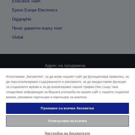
Executive Team
Epson Europe Electronics
Digigraphie
Печат директно върху плат
Global
Адрес на продавача
Използваме „бисквитки“, за да може нашият сайт да функционира правилно, за
Декларация за поверителност
да персонализираме съдържанието и рекламите, за да предоставим функции
за социалните мрежи и за да анализираме нашия трафик.Ние също така
EU Data Act Compliance
споделяме информация за Вашата употреба на нашия сайт с нашите социални
мрежи, рекламни партньори и партньори за анализи.
Свържете се с нас за Вашите данни
Приемане на всички бисквитки
Информация за бисквитките
Отхвърляне на всички
Ангажимент за достъпност на Epson
Настройки на бисквитките