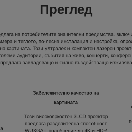
Преглед
длага на потребителите значителни предимства, включ
мера и теглото, по-лесна инсталация и настройка, опр
на картината. Този ултралек и компактен лазерен проек
 големи аудитории, събития на живо, концерти, конферен
 предлага завладяващо и силно въздействащо изживява
Забележително качество на
картината
Този високояркостен 3LCD проектор
п
предлага разделителна способност
ва
WUXGA с подобрение до 4K и HDR