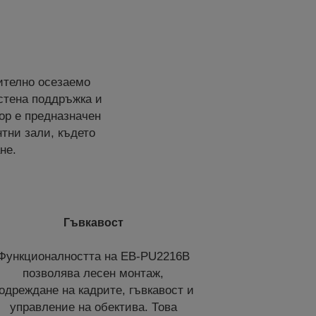
ително осезаемо
остена поддръжка и
тор е предназначен
тни зали, където
не.
Гъвкавост
Функционалността на EB-PU2216B
позволява лесен монтаж,
одреждане на кадрите, гъвкавост и
управление на обектива. Това