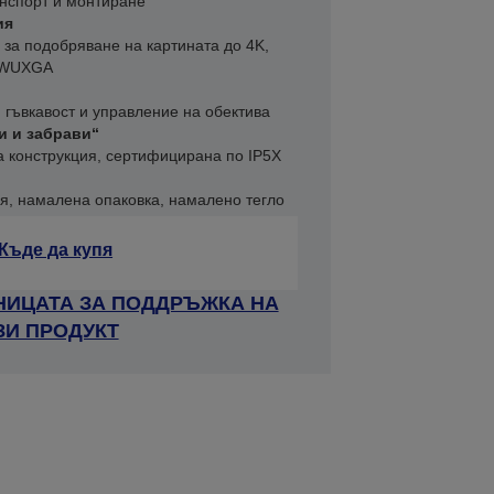
анспорт и монтиране
ия
 за подобряване на картината до 4K,
т WUXGA
 гъвкавост и управление на обектива
и и забрави“
 конструкция, сертифицирана по IP5X
ия, намалена опаковка, намалено тегло
Къде да купя
НИЦАТА ЗА ПОДДРЪЖКА НА
ЗИ ПРОДУКТ