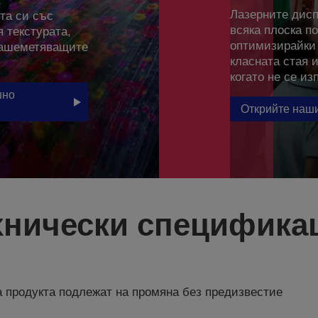
Лазерните дисп
та си със
всяка плоска п
 текстурата,
оптимизирайки 
 зашеметяващите
класната стая 
когато не се из
шно
Открийте наши
хнически специфика
 продукта подлежат на промяна без предизвестие