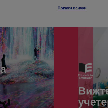
Покажи всички
а
Вижте
учете
и