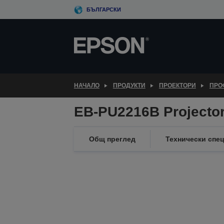
Skip
БЪЛГАРСКИ
to
main
content
НАЧАЛО
ПРОДУКТИ
ПРОЕКТОРИ
ПРО
EB-PU2216B Projecto
Общ преглед
Технически спе