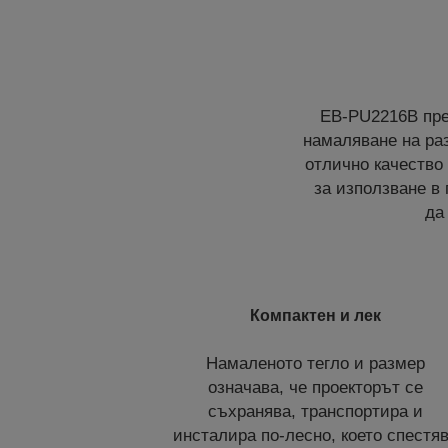
EB-PU2216B пре
намаляване на раз
отлично качество 
за използване в
да
Компактен и лек
Намаленото тегло и размер
означава, че проекторът се
съхранява, транспортира и
инсталира по-лесно, което спестя