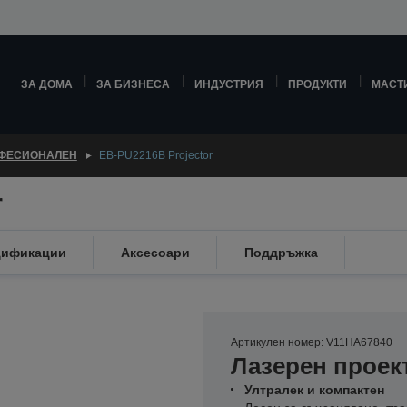
ЗА ДОМА
ЗА БИЗНЕСА
ИНДУСТРИЯ
ПРОДУКТИ
МАСТ
ФЕСИОНАЛЕН
EB-PU2216B Projector
r
цификации
Аксесоари
Поддръжка
Артикулен номер: V11HA67840
Лазерен проект
Ултралек и компактен