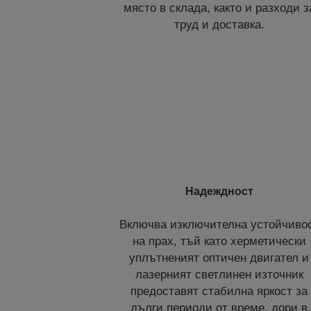
място в склада, както и разходи з
труд и доставка.
Надеждност
Включва изключителна устойчиво
на прах, тъй като херметически
уплътненият оптичен двигател и
лазерният светлинен източник
предоставят стабилна яркост за
дълги периоди от време, дори в