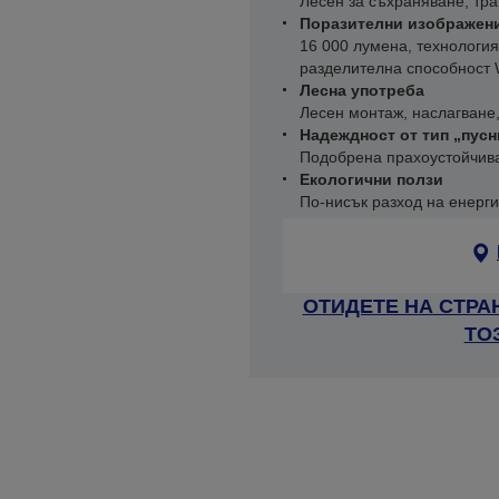
Лесен за съхраняване, тр
Поразителни изображен
16 000 лумена, технология
разделителна способнос
Лесна употреба
Лесен монтаж, наслагване,
Надеждност от тип „пусн
Подобрена прахоустойчива
Екологични ползи
По-нисък разход на енерг
ОТИДЕТЕ НА СТРА
ТО