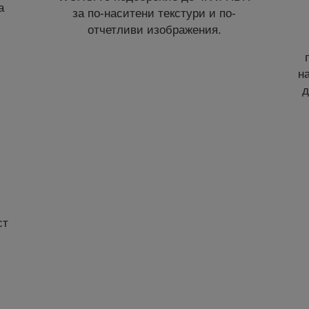
а
за по-наситени текстури и по-
отчетливи изображения.
н
д
ст