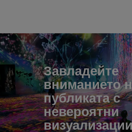
Завладейте
вниманието н
публиката с
невероятни
визуализаци