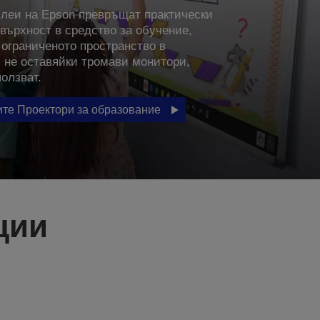
леи на Epson превръщат практически
овърхност в средство за обучение,
ограниченото пространство в
и не оставяйки тромави монитори,
ползват.
те Проектори за образование
ции