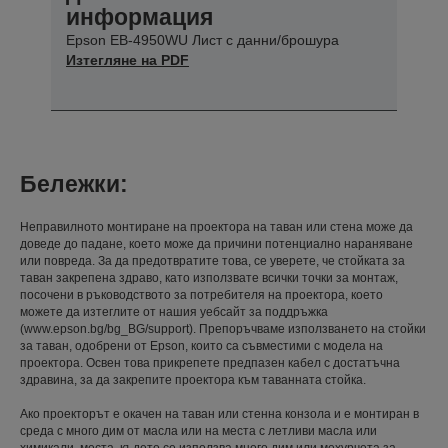
информация
Epson EB-4950WU Лист с данни/брошура
Изтегляне на PDF
Бележки:
Неправилното монтиране на проектора на таван или стена може да
доведе до падане, което може да причини потенциално нараняване
или повреда. За да предотвратите това, се уверете, че стойката за
таван закрепена здраво, като използвате всички точки за монтаж,
посочени в ръководството за потребителя на проектора, което
можете да изтеглите от нашия уебсайт за поддръжка
(www.epson.bg/bg_BG/support). Препоръчваме използването на стойки
за таван, одобрени от Epson, които са съвместими с модела на
проектора. Освен това прикрепете предпазен кабел с достатъчна
здравина, за да закрепите проектора към таванната стойка.
Ако проекторът е окачен на таван или стенна конзола и е монтиран в
среда с много дим от масла или на места с летливи масла или
химикали, места, където се използва много дим или мехурчета за