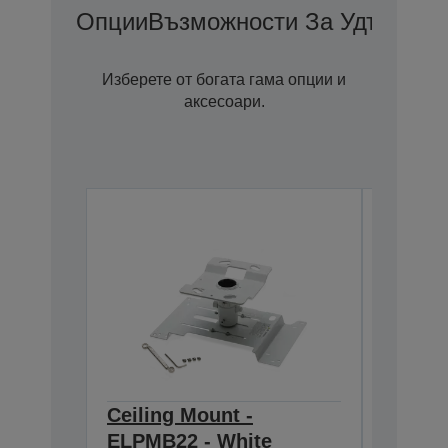
Опции
Възможности За Удължена
Изберете от богата гама опции и
аксесоари.
Ceiling Mount -
Ceilin
ELPMB22 - White
918-1