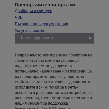
Препоръчителни връзки:
Драйвери и софтуер
ЧЗВ
Ръководства и документация
Услуги за ремонт
Към поддръжката
Неправилното монтиране на проектора на
таван или стена може да доведе до
падане, което може да причини
потенциално нараняване или повреда. За
да предотвратите това, се уверете, че
стойката за таван закрепена здраво, като
използвате всички точки за монтаж,
посочени в ръководството за потребителя
на проектора, което можете да изтеглите от
нашия уебсайт за поддръжка
(www.epson.bg/bg_BG/support).