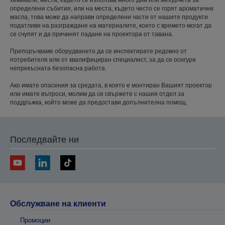
определени събития, или на места, където често се горят ароматични
масла, това може да направи определени части от нашите продукти
податливи на разграждане на материалите, които с времето могат да
се счупят и да причинят падане на проектора от тавана.
Препоръчваме оборудването да се инспектирате редовно от
потребителя или от квалифициран специалист, за да се осигури
непрекъсната безопасна работа.
Ако имате опасения за средата, в която е монтиран Вашият проектор
или имате въпроси, молим да се свържете с нашия отдел за
поддръжка, който може да предостави допълнителна помощ.
Последвайте ни
Обслужване на клиенти
Промоции