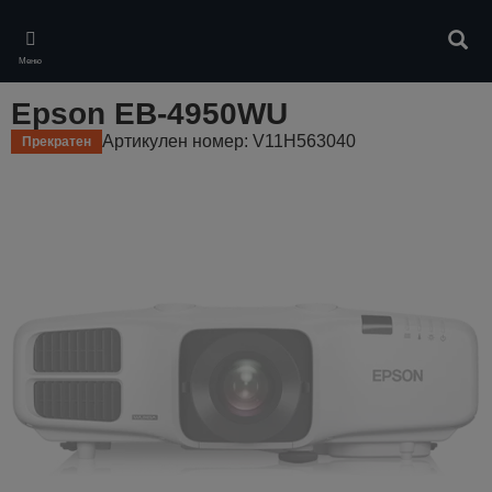
Skip
to
Търс
main
Меню
content
Epson EB-4950WU
Артикулен номер: V11H563040
Прекратен