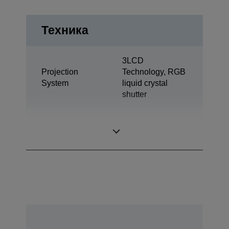
Техника
3LCD
Projection
Technology, RGB
System
liquid crystal
shutter
0,76 inch with
LCD Panel
MLA (D7)