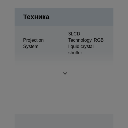
Техника
3LCD
Projection
Technology, RGB
System
liquid crystal
shutter
0,94 inch with
LCD Panel
MLA (D7)