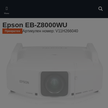
Skip
to
Търс
main
Меню
content
Epson EB-Z8000WU
Артикулен номер: V11H266040
Прекратен