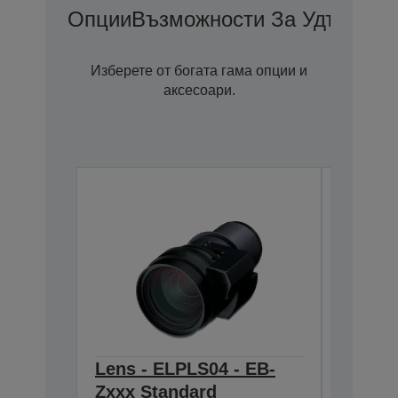
Опции
Възможности За Удължена
Изберете от богата гама опции и
аксесоари.
Lens - ELPLS04 - EB-
Ceilin
Zxxx Standard
ELPMB