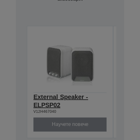
External Speaker -
Contro
ELPSP02
Box -
V12H467040
V12H6140
Научете повече