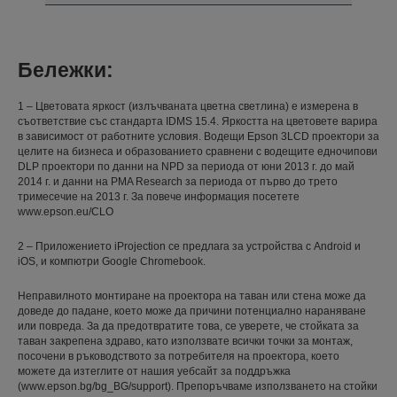
Бележки:
1 – Цветовата яркост (излъчваната цветна светлина) е измерена в
съответствие със стандарта IDMS 15.4. Яркостта на цветовете варира
в зависимост от работните условия. Водещи Epson 3LCD проектори за
целите на бизнеса и образованието сравнени с водещите едночипови
DLP проектори по данни на NPD за периода от юни 2013 г. до май
2014 г. и данни на PMA Research за периода от първо до трето
тримесечие на 2013 г. За повече информация посетете
www.epson.eu/CLO
2 – Приложението iProjection се предлага за устройства с Android и
iOS, и компютри Google Chromebook.
Неправилното монтиране на проектора на таван или стена може да
доведе до падане, което може да причини потенциално нараняване
или повреда. За да предотвратите това, се уверете, че стойката за
таван закрепена здраво, като използвате всички точки за монтаж,
посочени в ръководството за потребителя на проектора, което
можете да изтеглите от нашия уебсайт за поддръжка
(www.epson.bg/bg_BG/support). Препоръчваме използването на стойки