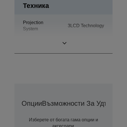
Техника
Projection
3LCD Technology
System
LCD Panel
0,59 inch with D9
Опции
Възможности За Удължена
Изберете от богата гама опции и
аксесоари.