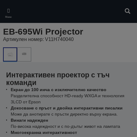
Skip
to
Търс
main
Меню
content
EB-695Wi Projector
Артикулен номер: V11H740040
Интерактивен проектор с тъч
команди
Екран до 100 инча с изключително качество
Разделителна способност HD-ready WXGA и технология
3LCD от Epson
Докосване с пръст и двойка интерактивни писалки
Може да анотирате с пръсти директно върху екрана.
Винаги надежден
По-висока надеждност и с по-дълъг живот на лампата
Многоекранна интерактивност