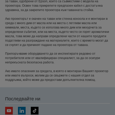
за таван, одобрени от Epson, които са съвместими с модела на
проектора. Освен това прикрепете предпазен кабел с достатъчна
здравина, за да закрепите проектора към таванната стойка.
Ако проекторът е окачен на таван или стенна конзола и е монтиран в
среда с много дим от масла или на места с летливи масла или
химикали, места, където се използва много дим или мехурчета за
определени събития, или на места, където често се горят ароматични
масла, това може да направи определени части от нашите продукти
податливи на разграждане на материалите, които с времето могат да
се счупят и да причинят падане на проектора от тавана.
Препоръчваме оборудването да се инспектирате редовно от
потребителя или от квалифициран специалист, за да се осигури
непрекъсната безопасна работа.
Ако имате опасения за средата, в която е монтиран Вашият проектор
или имате въпроси, молим да се свържете с нашия отдел за
поддръжка, който може да предостави допълнителна помощ.
Последвайте ни