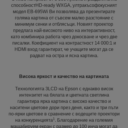
способностHD-ready WXGA, ултракъсофокусният
модел EB-695Wi Ви позволява да презентирате
голяма картина от съвсем малко разстояние с
минимум сенки и отблясъци. Новият проектор
предлага най-високото ниво на интерактивност,
като комбинира работа чрез докосване и чрез две
писалки. Коефициент на контрастност 14 000:1 и
HDMI вход гарантират, че учащите могат да се
радват на остра и ясна картина.
Висока яркост и качество на картината
Технологията 3LCD на Epson с еднакво висок
интензитет на бялата и цветната светлина
гарантира ярка картина с високо качество и
наситени цветове дори през деня, както и три пъти
по-ярки цветове в сравнение с водещите проектори
1
на конкуренцията
. Благодарение на големия
мащабируем екран с размер до 100 инча могат да