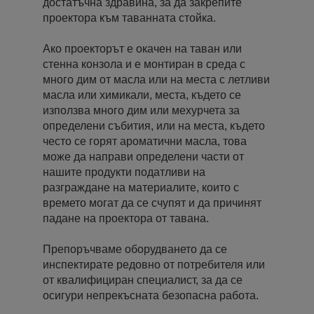
достатъчна здравина, за да закрепите
проектора към таванната стойка.
Ако проекторът е окачен на таван или
стенна конзола и е монтиран в среда с
много дим от масла или на места с летливи
масла или химикали, места, където се
използва много дим или мехурчета за
определени събития, или на места, където
често се горят ароматични масла, това
може да направи определени части от
нашите продукти податливи на
разграждане на материалите, които с
времето могат да се счупят и да причинят
падане на проектора от тавана.
Препоръчваме оборудването да се
инспектирате редовно от потребителя или
от квалифициран специалист, за да се
осигури непрекъсната безопасна работа.