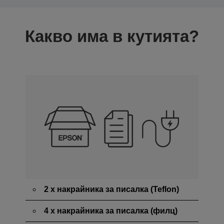
Какво има в кутията?
2 x накрайника за писалка (Teflon)
4 x накрайника за писалка (филц)