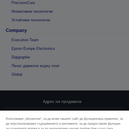
PrecisionCore
Иновативни технологии
Устойчиви технологии
Company
Executive Team
Epson Europe Electronics
Digigraphie
Печат директно върху плат
Global
Адрес на продавача
Декларация за поверителност
Използваме „бисквитки“, за да може нашият сайт да функционира правилно, за
да персонализираме съдържанието и рекламите, за да предоставим функции
EU Data Act Compliance
за социалните мрежи и за да анализираме нашия трафик.Ние също така