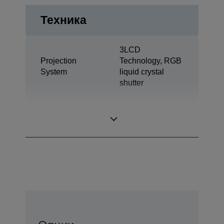
Техника
3LCD
Projection
Technology, RGB
System
liquid crystal
shutter
0,59 inch with C2
LCD Panel
Fine