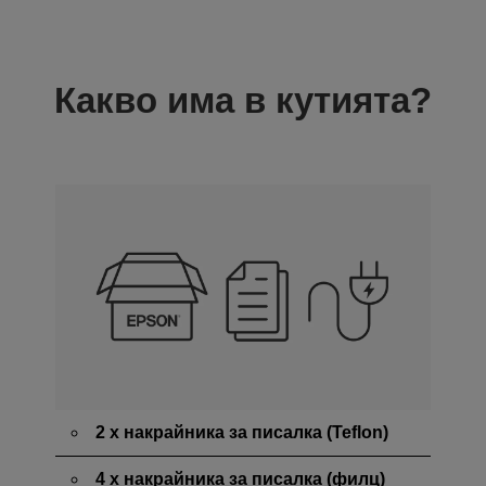
Какво има в кутията?
2 x накрайника за писалка (Teflon)
4 x накрайника за писалка (филц)