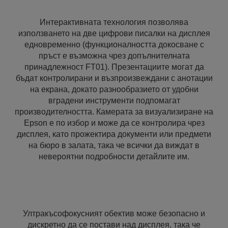
Интерактивната технология позволява
използването на две цифрови писалки на дисплея
едновременно (функционалността докосване с
пръст е възможна чрез допълнителната
принадлежност FT01). Презентациите могат да
бъдат контролирани и възпроизвеждани с анотации
на екрана, докато разнообразието от удобни
вградени инструменти подпомагат
производителността. Камерата за визуализиране на
Epson е по избор и може да се контролира чрез
дисплея, като прожектира документи или предмети
на бюро в залата, така че всички да виждат в
невероятни подробности детайлите им.
Ултракъсофокусният обектив може безопасно и
дискретно да се постави над дисплея, така че