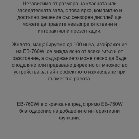
Независимо от размера на класната или
заседателната зала, с това ярко, компактно и
достъпно решение със сензорен дисплей ще
можете да правите невъзпрепятствани и
интерактивни презентации.
Живото, мащабируемо до 100 инча, изображение
на EB-760Wi се вижда ясно от всеки ъгъл и от
разстояние, а съдържанието може лесно да бъде
споделяно или предавано директно от множество
устройства за най-перфектното изживяване при
съвместна работа.
EB-760Wi е с крачка напред спрямо EB-760W
благодарение на добавените интерактивни
функции.