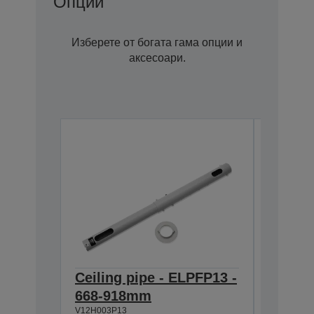
Опции
Изберете от богата гама опции и
аксесоари.
Ceiling pipe - ELPFP13 -
Ceilin
668-918mm
918-1
V12H003P13
V12H003P