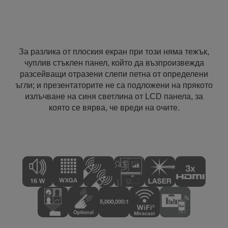
За разлика от плоския екран при този няма тежък,
чуплив стъклен панел, който да възпроизвежда
разсейващи отразени слепи петна от определени
ъгли; и презентаторите не са подложени на прякото
излъчване на синя светлина от LCD панела, за
която се вярва, че вреди на очите.