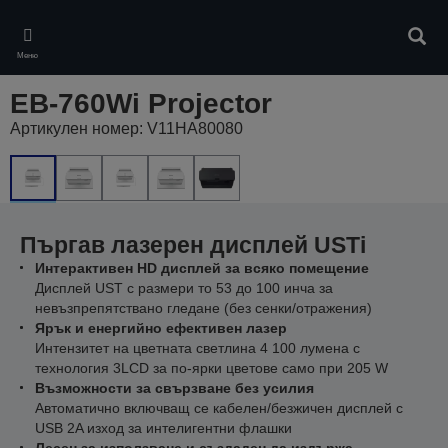
Skip
to
Търс
main
Меню
content
EB-760Wi Projector
Артикулен номер: V11HA80080
Пъргав лазерен дисплей USTi
Интерактивен HD дисплей за всяко помещение
Дисплей UST с размери то 53 до 100 инча за
невъзпрепятствано гледане (без сенки/отражения)
Ярък и енергийно ефективен лазер
Интензитет на цветната светлина 4 100 лумена с
технология 3LCD за по-ярки цветове само при 205 W
Възможности за свързване без усилия
Автоматично включващ се кабелен/безжичен дисплей с
USB 2A изход за интелигентни флашки