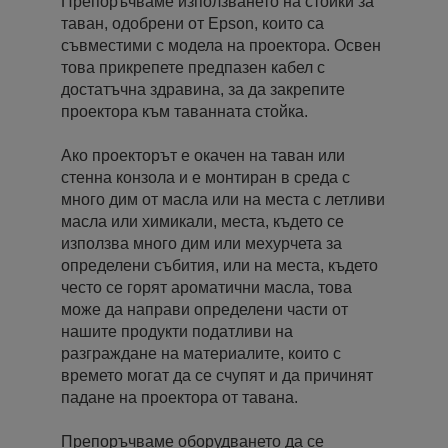
Препоръчваме използването на стойки за
таван, одобрени от Epson, които са
съвместими с модела на проектора. Освен
това прикрепете предпазен кабел с
достатъчна здравина, за да закрепите
проектора към таванната стойка.
Ако проекторът е окачен на таван или
стенна конзола и е монтиран в среда с
много дим от масла или на места с летливи
масла или химикали, места, където се
използва много дим или мехурчета за
определени събития, или на места, където
често се горят ароматични масла, това
може да направи определени части от
нашите продукти податливи на
разграждане на материалите, които с
времето могат да се счупят и да причинят
падане на проектора от тавана.
Препоръчваме оборудването да се