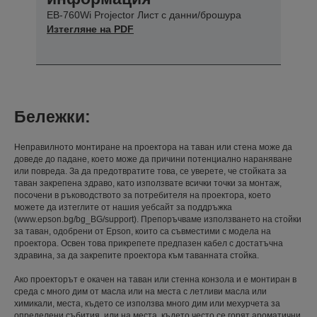
EB-760Wi Projector Лист с данни/брошура
Изтегляне на PDF
Бележки:
Неправилното монтиране на проектора на таван или стена може да
доведе до падане, което може да причини потенциално нараняване
или повреда. За да предотвратите това, се уверете, че стойката за
таван закрепена здраво, като използвате всички точки за монтаж,
посочени в ръководството за потребителя на проектора, което
можете да изтеглите от нашия уебсайт за поддръжка
(www.epson.bg/bg_BG/support). Препоръчваме използването на стойки
за таван, одобрени от Epson, които са съвместими с модела на
проектора. Освен това прикрепете предпазен кабел с достатъчна
здравина, за да закрепите проектора към таванната стойка.
Ако проекторът е окачен на таван или стенна конзола и е монтиран в
среда с много дим от масла или на места с летливи масла или
химикали, места, където се използва много дим или мехурчета за
определени събития, или на места, където често се горят ароматични