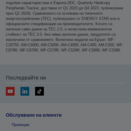
подобни характеристики в Европа (IDC, Quarterly Hardcopy
Peripherals Tracker, доставки от Q1 2023 до Q4 2023, публикувани
през Q1 2024). Сравнението се основава на типичното
енергопотребление (TEC), публикувано от ENERGY STAR или в
официалните спецификации на производителите. Когато са
налични само данни за TEC 2.0, е изчислена еквивалентна
стойност за TEC 3.0. Ако няма налични данни, продуктите са
изключени от сравнението. Включени модели на Epson: WF-
C20750, AM-C6000, AM-C5000, AM-C4000, AM-C400, AM-C550, WF-
C879R, WF-C878R, WF-C579R, WF-C529R, WF-C5890, WF-C5390.
Последвайте ни
Обслужване на клиенти
Промоции