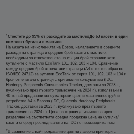
1
Спестете до 95% от разходите за мастило/До 63 касети в един
комплект бутилки с мастило
На базата на изчисленията на Epson, намалението в средните
разходи на страница и средния брой касети с мастило,
необходими за отпечатването на същия брой страници като
бутилките с мастило EcoTank 101, 102, 103 и 104. Сравнение
между средния брой отпечатани страници (A4 с тестов образ по
ISO/IEC 24712) за бутилки EcoTank от серия 101, 102, 103 и 104 и
броя отпечатани страници с оригинални консумативи (IDC,
Hardcopy Peripherals Consumables Tracker, доставки за 2023 г.,
публикувано през първото тримесечие на 2024 г.), използвани в
40-те най-продавани консуматорски цветни мастиленоструйни
устройства А4 в Европа (IDC, Quarterly Hardcopy Peripherals
Tracker, доставки за 2023 г., публикувано през първото
тримесечие на 2024 г.). Цена на страница, изчислена чрез
разделяне на съответната средна продажна цена на бутилка/
касета според проследяването на IDC по производителност.
2
В сравнение с най-продаваните цветни лазерни принтери с