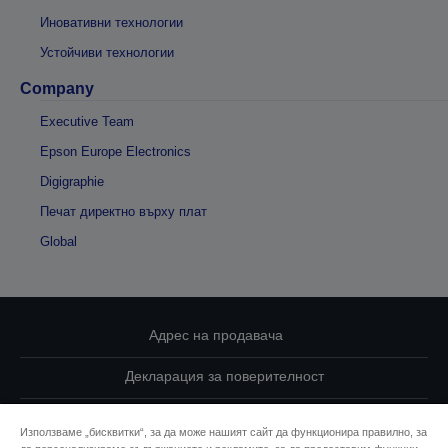
Иновативни технологии
Устойчиви технологии
Company
Executive Team
Epson Europe Electronics
Digigraphie
Печат директно върху плат
Global
Адрес на продавача
Декларация за поверителност
EU Data Act Compliance
Използваме „бисквитки“, за да може нашият сайт да функционира правилно, за