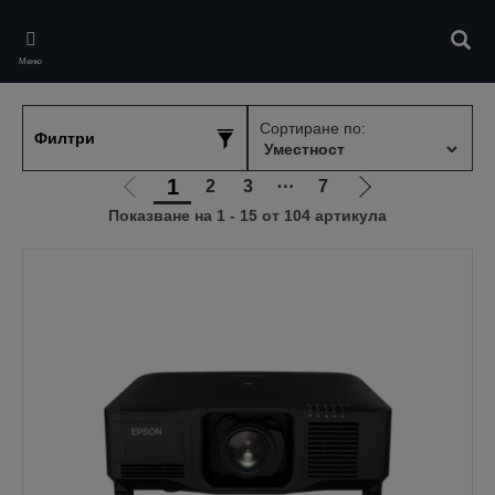
Skip
to
Търс
main
Меню
content
Сортиране по:
Филтри
1
2
3
⋯
7
Отиди
Отиди
Показване на 1 - 15 от 104 артикула
на
на
предишната
следващата