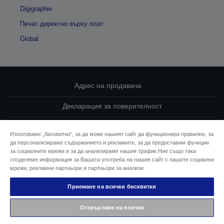
Digigraphie
Печат директно върху плат
Global
Адрес на продавача
Декларация за поверителност
EU Data Act Compliance
Използваме „бисквитки“, за да може нашият сайт да функционира правилно, за
да персонализираме съдържанието и рекламите, за да предоставим функции
Свържете се с нас за Вашите данни
за социалните мрежи и за да анализираме нашия трафик.Ние също така
споделяме информация за Вашата употреба на нашия сайт с нашите социални
Информация за бисквитките
мрежи, рекламни партньори и партньори за анализи.
Приемане на всички бисквитки
Ангажимент за достъпност на Epson
Отхвърляне на всички
© 2026 Seiko Epson