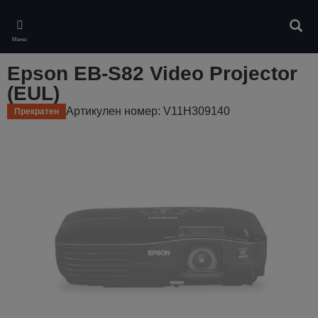
Skip
to
Търс
main
Меню
content
Epson EB-S82 Video Projector
(EUL)
Артикулен номер: V11H309140
Прекратен