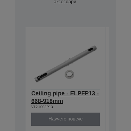
аксесоари.
Ceiling pipe - ELPFP13 -
Ceilin
668-918mm
918-1
V12H003P13
V12H003P
Научете повече