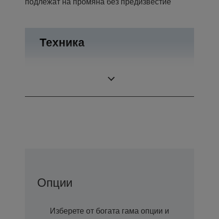
подлежат на промяна без предизвестие
Техника
Projection
3LCD Technology
System
Опции
Изберете от богата гама опции и