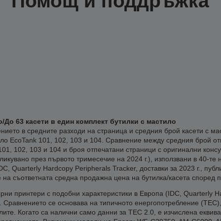
Помощ и поддръжка
о/До 63 касети в един комплект бутилки с мастило
нието в средните разходи на страница и средния брой касети с ма
ло EcoTank 101, 102, 103 и 104. Сравнение между средния брой от
101, 102, 103 и 104 и броя отпечатани страници с оригинални консу
убликувано през първото тримесечие на 2024 г.), използвани в 40-т
, Quarterly Hardcopy Peripherals Tracker, доставки за 2023 г., пуб
 на съответната средна продажна цена на бутилка/касета според 
ни принтери с подобни характеристики в Европа (IDC, Quarterly Har
). Сравнението се основава на типичното енергопотребление (TEC
е. Когато са налични само данни за TEC 2.0, е изчислена еквива