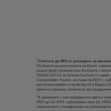
1
Спестете до 95% от разходите за мастил
На базата на изчисленията на Epson, намале
същия брой страници като бутилките с масти
ISO/IEC 24712) за бутилки EcoTank от серия 
Consumables Tracker, доставки за 2023 г., п
мастиленоструйни устройства А4 в Европа (IDC
Цена на страница, изчислена чрез разделяне
2
В сравнение с най-продаваните цветни лазер
2023 до Q4 2023, публикувани през Q1 2024
официалните спецификации на производителит