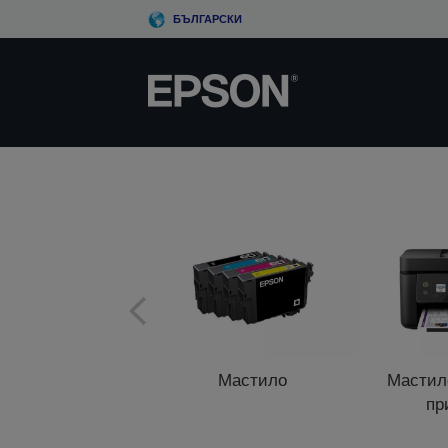
Skip
БЪЛГАРСКИ
to
main
content
Мастило
Мастил
пр