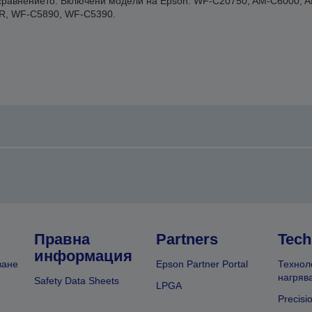
т сравнението. Включени модели на Epson: WF-C20750, AM-C6000, 
, WF-C5890, WF-C5390.
Правна
Partners
Tech
информация
ване
Epson Partner Portal
Технол
нагряв
Safety Data Sheets
LPGA
Precisi