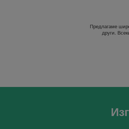
Предлагаме широ
други. Всек
Из