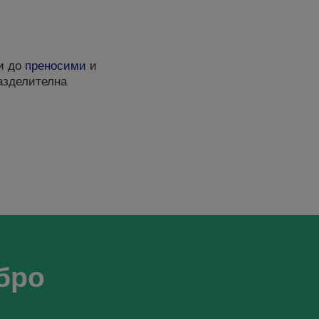
ри до
преносими
и
разделителна
бро