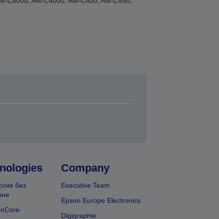
AM-C5000, AM-C4000, AM-C400, AM-C550,
nologies
Company
огия без
Executive Team
ане
Epson Europe Electronics
onCore
Digigraphie