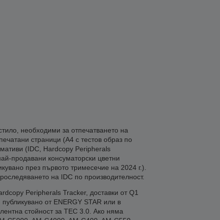
стило, необходими за отпечатването на
печатани страници (A4 с тестов образ по
мативи (IDC, Hardcopy Peripherals
е най-продавани консуматорски цветни
ликувано през първото тримесечие на 2024 г.).
проследяването на IDC по производителност.
dcopy Peripherals Tracker, доставки от Q1
), публикувано от ENERGY STAR или в
лентна стойност за TEC 3.0. Ако няма