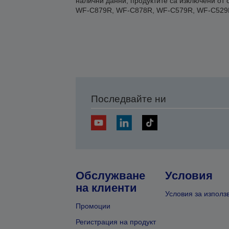
налични данни, продуктите са изключени о
WF-C879R, WF-C878R, WF-C579R, WF-C529R
Последвайте ни
Обслужване
Условия
на клиенти
Условия за използ
Промоции
Регистрация на продукт