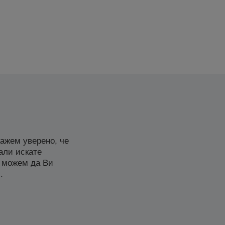
ажем уверено, че
али искате
 можем да Ви
.