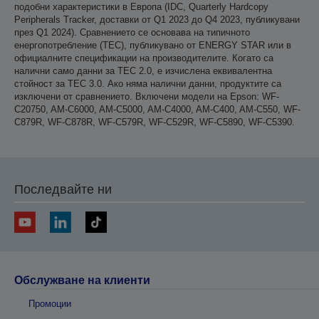
подобни характеристики в Европа (IDC, Quarterly Hardcopy
Peripherals Tracker, доставки от Q1 2023 до Q4 2023, публикувани
през Q1 2024). Сравнението се основава на типичното
енергопотребление (TEC), публикувано от ENERGY STAR или в
официалните спецификации на производителите. Когато са
налични само данни за TEC 2.0, е изчислена еквивалентна
стойност за TEC 3.0. Ако няма налични данни, продуктите са
изключени от сравнението. Включени модели на Epson: WF-
C20750, AM-C6000, AM-C5000, AM-C4000, AM-C400, AM-C550, WF-
C879R, WF-C878R, WF-C579R, WF-C529R, WF-C5890, WF-C5390.
Последвайте ни
Обслужване на клиенти
Промоции