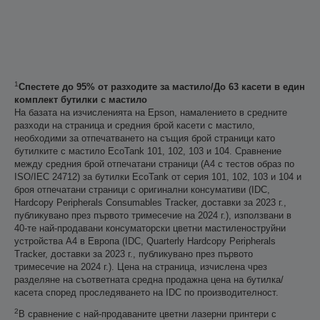
1
Спестете до 95% от разходите за мастило/До 63 касети в един
комплект бутилки с мастило
На базата на изчисленията на Epson, намалението в средните
разходи на страница и средния брой касети с мастило,
необходими за отпечатването на същия брой страници като
бутилките с мастило EcoTank 101, 102, 103 и 104. Сравнение
между средния брой отпечатани страници (A4 с тестов образ по
ISO/IEC 24712) за бутилки EcoTank от серия 101, 102, 103 и 104 и
броя отпечатани страници с оригинални консумативи (IDC,
Hardcopy Peripherals Consumables Tracker, доставки за 2023 г.,
публикувано през първото тримесечие на 2024 г.), използвани в
40-те най-продавани консуматорски цветни мастиленоструйни
устройства А4 в Европа (IDC, Quarterly Hardcopy Peripherals
Tracker, доставки за 2023 г., публикувано през първото
тримесечие на 2024 г.). Цена на страница, изчислена чрез
разделяне на съответната средна продажна цена на бутилка/
касета според проследяването на IDC по производителност.
2
В сравнение с най-продаваните цветни лазерни принтери с