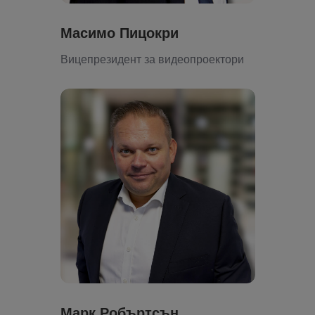
Масимо Пицокри
Вицепрезидент за видеопроектори
Марк Робъртсън