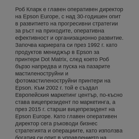
Роб Кларк е главен оперативен директор
на Epson Europe, с над 30-годишен опит
в развитието на прогресивни стратегии
за ръст на приходите, оперативна
ефективност и организационно развитие.
Започва кариерата си през 1992 г. като
продуктов мениджър в Epson за
принтери Dot Matrix, след което Роб
бързо напредва и пуска на пазарите
мастиленоструйни и
фотомастиленоструйни принтери на
Epson. Към 2002 г. той е създал
Европейския маркетинг център, по-късно
става вицепрезидент по маркетинга, а
през 2015 г. старши вицепрезидент на
Epson Europe. Като главен оперативен
директор сега ръководи бизнес
стратегията и операциите, като използва
богатия си опит в управлението на