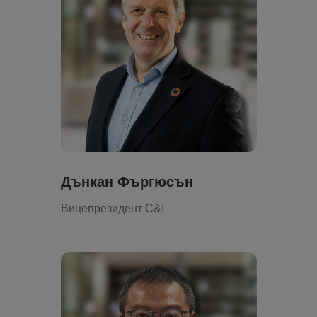
Дънкан Фъргюсън
Вицепрезидент C&I