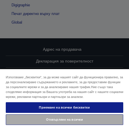
Digigraphie
Печат директно върху плат
Global
Адрес на продавача
Декларация за поверителност
EU Data Act Compliance
Използваме „бисквитки“, за да може нашият сайт да функционира правилно, за
да персонализираме съдържанието и рекламите, за да предоставим функции
Свържете се с нас за Вашите данни
за социалните мрежи и за да анализираме нашия трафик.Ние също така
споделяме информация за Вашата употреба на нашия сайт с нашите социални
Информация за бисквитките
мрежи, рекламни партньори и партньори за анализи.
Приемане на всички бисквитки
Ангажимент за достъпност на Epson
Отхвърляне на всички
© 2026 Seiko Epson