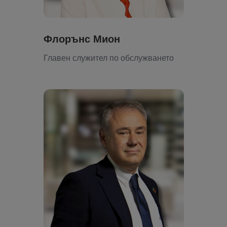
Флорънс Мион
Главен служител по обслужването