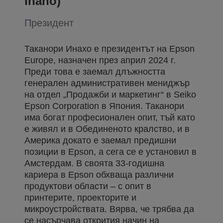
Inaho)
Президент
Таканори Инахо е президентът на Epson
Europe, назначен през април 2024 г.
Преди това е заемал длъжността
генерален административен мениджър
на отдел „Продажби и маркетинг“ в Seiko
Epson Corporation в Япония. Таканори
има богат професионален опит, тъй като
е живял и в Обединеното кралство, и в
Америка докато е заемал предишни
позиции в Epson, а сега се е установил в
Амстердам. В своята 33-годишна
кариера в Epson обхваща различни
продуктови области – с опит в
принтерите, проекторите и
микроустройствата. Вярва, че трябва да
се насърчава открития начин на