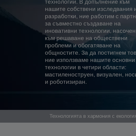
технологии. В допълнение към
нашите собствени изследвания 
разработки, ние работим с парт
за съвместно създаване на
иновативни технологии, насочен
към решаване на обществени
проблеми и обогатяване на
общностите. За да постигнем тов
ние използваме нашите основни
технологии в четири области:
мастиленоструен, визуален, но
и роботизиран.
Технологията в хармония с екологи