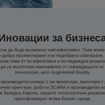
Иновации за бизнес
ска да бъде възможно най-ефективен. Това може
по-добро прожектиране или подобрено сканиране.
рока гама от по-ефективни и по-надеждни решен
 да се възползва максимално от пораждащата се
технология, като Augmented Reality.
 производител номер 1 на проектори, принтери с
рични принтери, роботи SCARA и производител н
 в Западна Европа, нашите технологични решения
трансформират всяка бизнес среда.