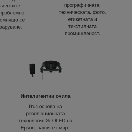
прографичната,
лиентите
техническата, фото,
проблемно,
етикетната и
помнящо се
текстилната
заруване.
промишленост.
Интелигентни очила
Въз основа на
революционната
технология Si-OLED на
Epson, нашите смарт