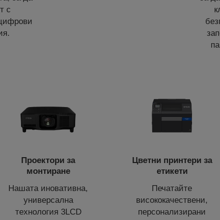
т с
к
 цифрови
без
ия.
за
па
Проектори за
Цветни принтери за
монтиране
етикети
Нашата иновативна,
Печатайте
универсална
висококачествени,
технология 3LCD
персонализирани