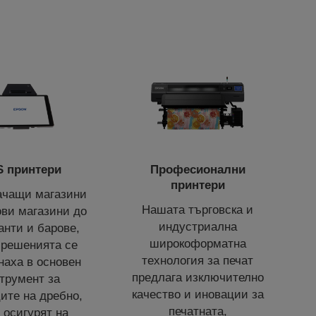
 принтери
Професионални
принтери
ачащи магазини
Нашата търговска и
ови магазини до
индустриална
анти и барове,
широкоформатна
решенията се
технология за печат
наха в основен
предлага изключително
трумент за
качество и иновации за
ите на дребно,
печатната,
 осигурят на