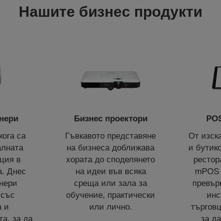
Нашите бизнес продукти
нери
Бизнес проектори
POS
кога са
Гъвкавото представяне
От изск
алната
на бизнеса доближава
и бутик
ция в
хората до споделянето
рестор
а. Днес
на идеи във всяка
mPOS 
нери
среща или зала за
превър
 със
обучение, практически
инс
а и
или лично.
търговц
а, за да
за да