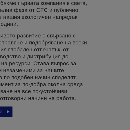
 бяхме първата компания в света,
пълна фаза от CFC и публично
 нашия екологичен напредък
години.
чивото развитие е свързано с
справяне и подобряване на всеки
ия глобален отпечатък, от
водство и дистрибуция до
 на ресурси. Става въпрос за
м незаменими за нашите
то по подобен начин споделят
мент за по-добра околна среда
тване на все по-устойчиви
 отговорни начини на работа.
е