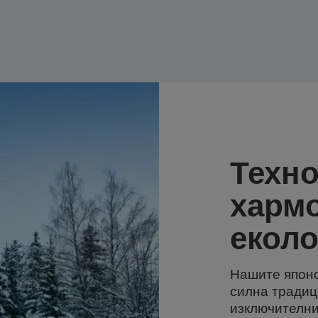
Техно
харм
еколо
Нашите японс
силна традиц
изключителни