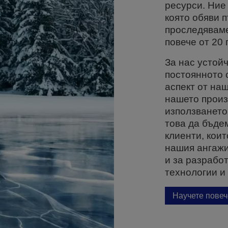
ресурси. Ние
която обяви 
проследяваме
повече от 20 
За нас устой
постоянното 
аспект от наш
нашето произ
използването
това да бъде
клиенти, кои
нашия ангажи
и за разрабо
технологии и
Научете повеч