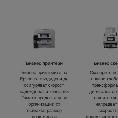
Бизнес принтери
Бизнес ске
Бизнес принтерите на
Скенерите ня
Epson са създадени да
повели глоб
осигуряват скорост,
трансформа
надеждност и качество.
дигитална ер
Гамата предоставя на
нашите ске
организации от
напредват
всякакъв размер
скоростт
практични и
използваемостт