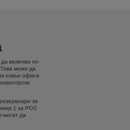
а
 да включва по-
 Това може да
ия извън офиса
 новаторска
 резервоари за
омер 1 за POS
 могат да