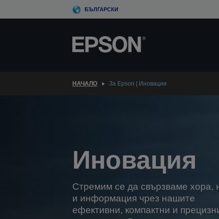
Skip
БЪЛГАРСКИ
to
main
content
НАЧАЛО
За Epson | Иновации
Иновация
Стремим се да свързваме хора,
и информация чрез нашите
ефективни, компактни и прецизн