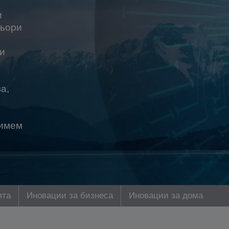
и
ньори
и
а,
симем
ята
Иновации за бизнеса
Иновации за дома