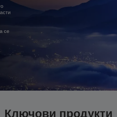
то
части
а се
Ключови продукти