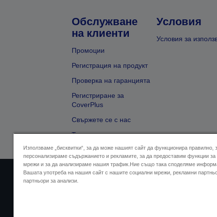
Обслужване
Условия
на клиенти
Условия за използ
Промоции
Регистрация на продукт
Проверка на гаранцията
Регистриране за
CoverPlus
Свържете се с нас
Търсене на търговец
Използваме „бисквитки“, за да може нашият сайт да функционира правилно, 
персонализираме съдържанието и рекламите, за да предоставим функции за
мрежи и за да анализираме нашия трафик.Ние също така споделяме информ
Вашата употреба на нашия сайт с нашите социални мрежи, рекламни партнь
Адрес на продавача
Дек
партньори за анализи.