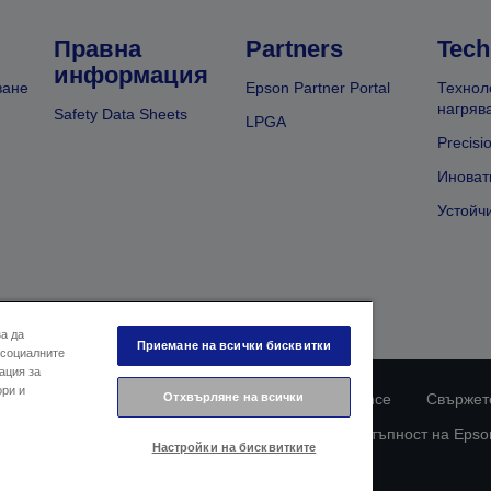
Правна
Partners
Tech
информация
ване
Epson Partner Portal
Технол
нагряв
Safety Data Sheets
LPGA
Precisi
Иноват
Устойч
за да
Приемане на всички бисквитки
 социалните
ация за
ори и
ларация за поверителност
Отхвърляне на всички
EU Data Act Compliance
Свържете
Информация за бисквитките
Ангажимент за достъпност на Epso
Настройки на бисквитките
© 2026 Seiko Epson