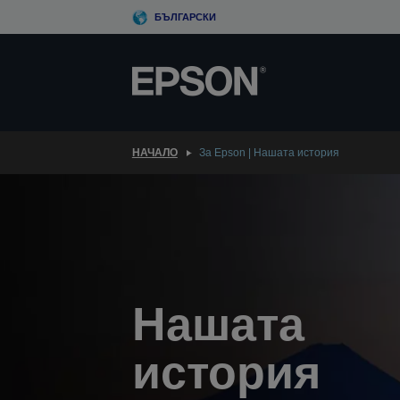
Skip
БЪЛГАРСКИ
to
main
content
НАЧАЛО
За Epson | Нашата история
Нашата
история