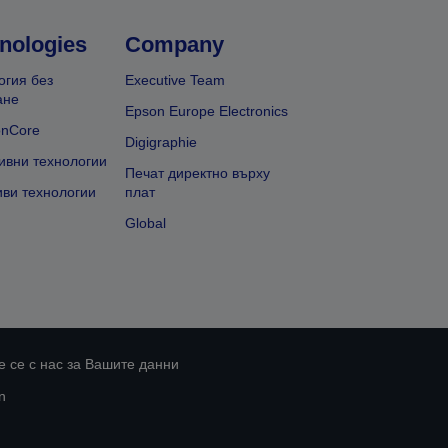
nologies
Company
огия без
Executive Team
ане
Epson Europe Electronics
onCore
Digigraphie
ивни технологии
Печат директно върху
иви технологии
плат
Global
 се с нас за Вашите данни
n