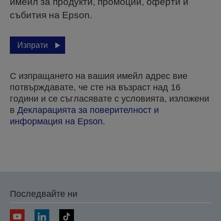
имейл за продукти, промоции, оферти и
събития на Epson.
Изпрати
С изпращането на вашия имейл адрес вие
потвърждавате, че сте на възраст над 16
години и се съгласявате с условията, изложени
в
Декларацията за поверителност и
информация на Epson
.
Благодарим ви, че изпратихте вашата заявка.
Ще се свържем с вас в рамките на следващите
Последвайте ни
няколко работни дни.