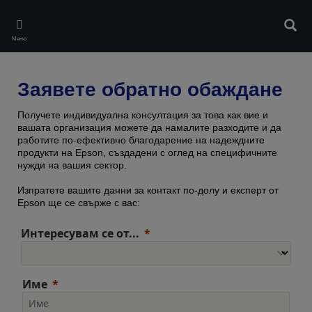
Skip
to
Търс
main
Меню
content
Заявете обратно обаждане
Получете индивидуална консултация за това как вие и
вашата организация можете да намалите разходите и да
работите по-ефективно благодарение на надеждните
продукти на Epson, създадени с оглед на специфичните
нужди на вашия сектор.
Изпратете вашите данни за контакт по-долу и експерт от
Epson ще се свърже с вас:
Интересувам се от...
Име