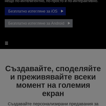
нещо по-интелигентно, по-просто и по-интерактивно.
Безплатно изтегляне за iOS
Безплатно изтегляне за Android
Създавайте, споделяйте
и преживявайте всеки
момент на големия
екран
Създавайте персонализирани предавания за