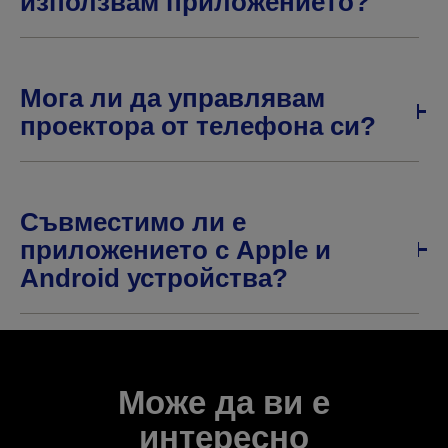
използвам приложението?
Мога ли да управлявам
проектора от телефона си?
Съвместимо ли е
приложението с Apple и
Android устройства?
Може да ви е
интересно