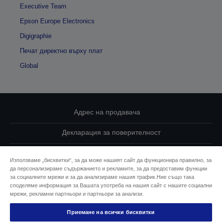
Executive Team
Epson Europe Electronics
Digigraphie
Печат директно върху плат
Global
Адрес на продавача
Декларация за поверителност
EU Data Act Compliance
Използваме „бисквитки“, за да може нашият сайт да функционира правилно, за
да персонализираме съдържанието и рекламите, за да предоставим функции
Свържете се с нас за Вашите данни
за социалните мрежи и за да анализираме нашия трафик.Ние също така
споделяме информация за Вашата употреба на нашия сайт с нашите социални
Информация за бисквитките
мрежи, рекламни партньори и партньори за анализи.
Приемане на всички бисквитки
Ангажимент за достъпност на Epson