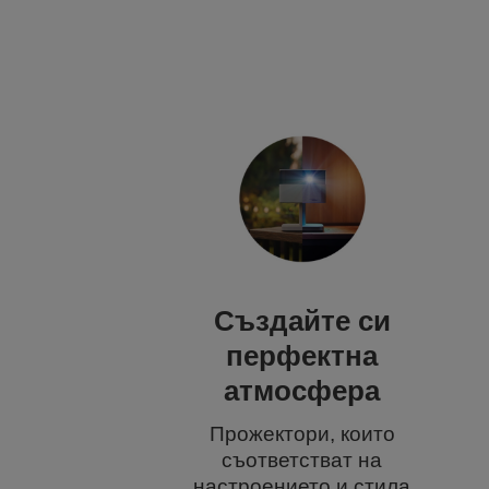
Създайте си
перфектна
атмосфера
Прожектори, които
съответстват на
настроението и стила