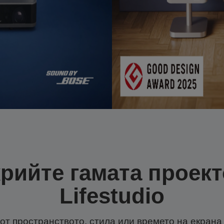
рийте гамата проек
Lifestudio
от пространството, стила или времето на екрана 