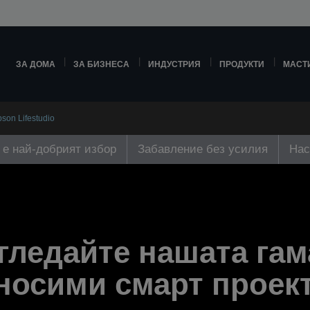
ЗА ДОМА
ЗА БИЗНЕСА
ИНДУСТРИЯ
ПРОДУКТИ
МАСТ
on Lifestudio
o е най-добрият избор
Забавление без усилия
Нас
гледайте нашата гам
носими смарт проек