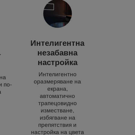
Интелигентна
незабавна
т
настройка
Интелигентно
на
оразмеряване на
и по-
екрана,
а
автоматично
трапецовидно
изместване,
избягване на
препятствия и
настройка на цвета