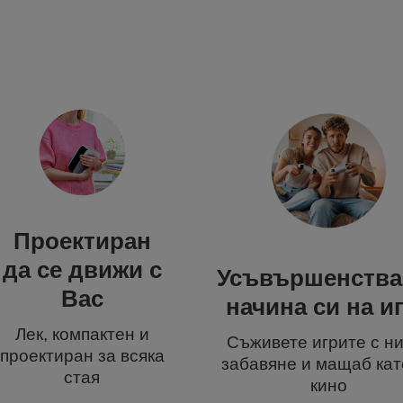
Проектиран
да се движи с
Усъвършенства
Вас
начина си на и
Лек, компактен и
Съживете игрите с н
проектиран за всяка
забавяне и мащаб кат
стая
кино