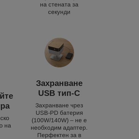
на стената за
секунди
Захранване
USB тип-C
йте
гра
Захранване чрез
USB-PD батерия
иско
(100W/140W) – не е
о на
необходим адаптер.
Перфектен за в