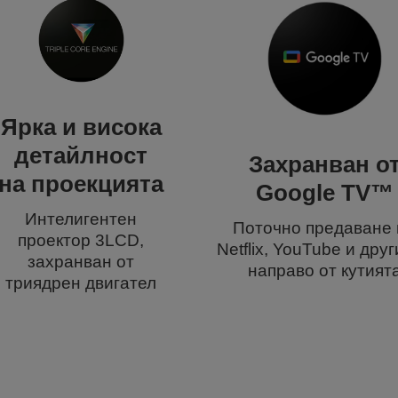
Ярка и висока
детайлност
Захранван о
на проекцията
Google TV™
Интелигентен
Поточно предаване 
проектор 3LCD,
Netflix, YouTube и друг
захранван от
направо от кутият
триядрен двигател