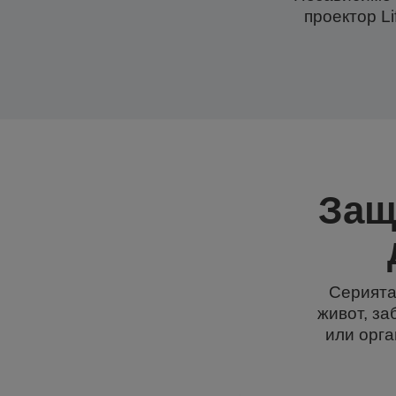
проектор Li
Защ
Серията 
живот, за
или орга