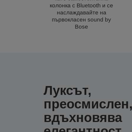
колонка с Bluetooth и се
наслаждавайте на
първокласен sound by
Bose
Луксът,
преосмислен,
вдъхновява
елегантност