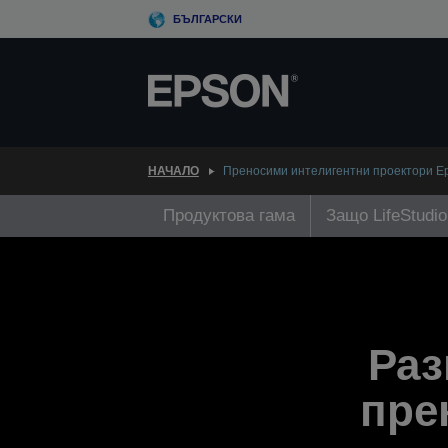
Skip
БЪЛГАРСКИ
to
main
content
НАЧАЛО
Преносими интелигентни проектори Eps
Продуктова гама
Защо LifeStudi
Раз
пре