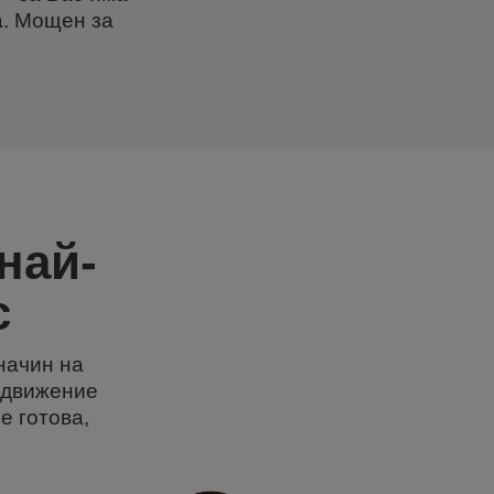
на. Мощен за
най-
с
 начин на
в движение
е готова,