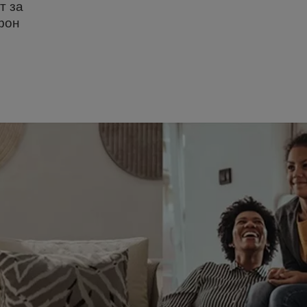
т за
фон