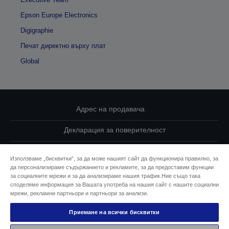
Epson Europe Electronics
Digigraphie
Печат директно върху плат
Global
Адрес на продавача
Декларация за поверителност
EU Data Act Compliance
Използваме „бисквитки“, за да може нашият сайт да функционира правилно, за
да персонализираме съдържанието и рекламите, за да предоставим функции
Свържете се с нас за Вашите данни
за социалните мрежи и за да анализираме нашия трафик.Ние също така
споделяме информация за Вашата употреба на нашия сайт с нашите социални
Информация за бисквитките
мрежи, рекламни партньори и партньори за анализи.
Приемане на всички бисквитки
Ангажимент за достъпност на Epson