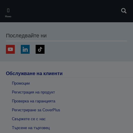
Skip
to
Търс
main
Меню
content
Последвайте ни
Обслужване на клиенти
Промоции
Регистрация на продукт
Проверка на гаранцията
Регистриране за CoverPlus
Свържете се с нас
Търсене на търговец