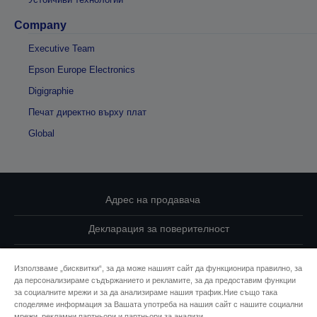
Company
Executive Team
Epson Europe Electronics
Digigraphie
Печат директно върху плат
Global
Адрес на продавача
Декларация за поверителност
EU Data Act Compliance
Използваме „бисквитки“, за да може нашият сайт да функционира правилно, за
да персонализираме съдържанието и рекламите, за да предоставим функции
Свържете се с нас за Вашите данни
за социалните мрежи и за да анализираме нашия трафик.Ние също така
споделяме информация за Вашата употреба на нашия сайт с нашите социални
Информация за бисквитките
мрежи, рекламни партньори и партньори за анализи.