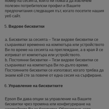
номер на сесията, който ни помага да извлечем
полезен потребителски профил и Вашите
предпочитания следващия път, когато посетите нашия
уеб сайт.
Видове бисквитки
a. Бисквитки за сесията – Тези видове бисквитки се
съхраняват временно на компютъра или устройството
Ви по време на сесията на преглеждане, а в края й се
изтриват от компютъра или устройството.
b. Постоянни бисквитки – Тези видове бисквитки се
съхраняват на компютъра Ви по-дълго време.
Постоянните бисквитки се използват, когато трябва да
знаем кой сте за повече от една сесия на сърфиране.
Управление на бисквитките
Epson Ви дава опции за управление на Вашите
бисквитки чрез промяна или конфигуриране на