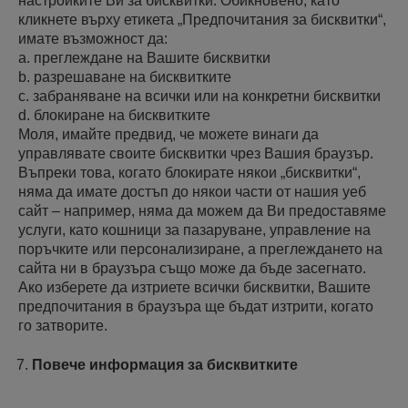
настройките Ви за бисквитки. Обикновено, като
кликнете върху етикета „Предпочитания за бисквитки“,
имате възможност да:
a. преглеждане на Вашите бисквитки
b. разрешаване на бисквитките
c. забраняване на всички или на конкретни бисквитки
d. блокиране на бисквитките
Моля, имайте предвид, че можете винаги да
управлявате своите бисквитки чрез Вашия браузър.
Въпреки това, когато блокирате някои „бисквитки“,
няма да имате достъп до някои части от нашия уеб
сайт – например, няма да можем да Ви предоставяме
услуги, като кошници за пазаруване, управление на
поръчките или персонализиране, а преглеждането на
сайта ни в браузъра също може да бъде засегнато.
Ако изберете да изтриете всички бисквитки, Вашите
предпочитания в браузъра ще бъдат изтрити, когато
го затворите.
Повече информация за бисквитките