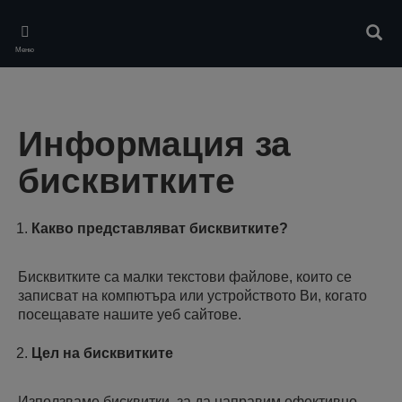
Skip
to
Търс
main
Меню
content
Информация за
бисквитките
Какво представляват бисквитките?
Бисквитките са малки текстови файлове, които се
записват на компютъра или устройството Ви, когато
посещавате нашите уеб сайтове.
Цел на бисквитките
Използваме бисквитки, за да направим ефективно