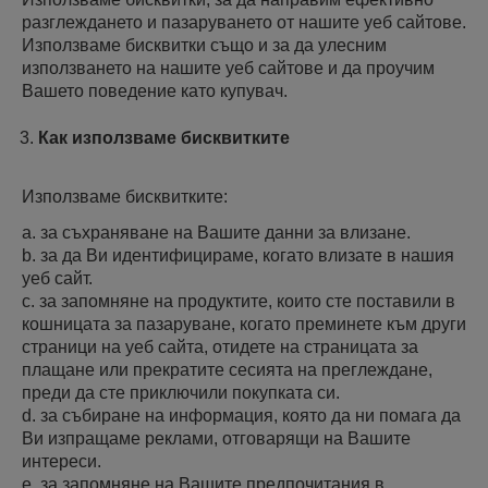
разглеждането и пазаруването от нашите уеб сайтове.
Използваме бисквитки също и за да улесним
използването на нашите уеб сайтове и да проучим
Вашето поведение като купувач.
Как използваме бисквитките
Използваме бисквитките:
a. за съхраняване на Вашите данни за влизане.
b. за да Ви идентифицираме, когато влизате в нашия
уеб сайт.
c. за запомняне на продуктите, които сте поставили в
кошницата за пазаруване, когато преминете към други
страници на уеб сайта, отидете на страницата за
плащане или прекратите сесията на преглеждане,
преди да сте приключили покупката си.
d. за събиране на информация, която да ни помага да
Ви изпращаме реклами, отговарящи на Вашите
интереси.
e. за запомняне на Вашите предпочитания в