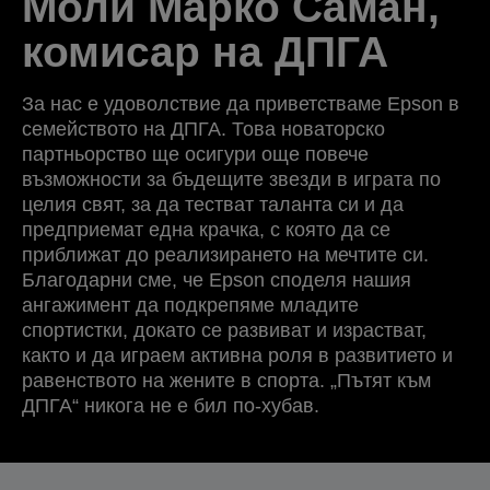
Моли Марко Саман,
комисар на ДПГА
За нас е удоволствие да приветстваме Epson в
семейството на ДПГА. Това новаторско
партньорство ще осигури още повече
възможности за бъдещите звезди в играта по
целия свят, за да тестват таланта си и да
предприемат една крачка, с която да се
приближат до реализирането на мечтите си.
Благодарни сме, че Epson споделя нашия
ангажимент да подкрепяме младите
спортистки, докато се развиват и израстват,
както и да играем активна роля в развитието и
равенството на жените в спорта. „Пътят към
ДПГА“ никога не е бил по-хубав.