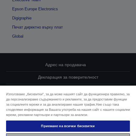
Epson Europe Electronics
Digigraphie
Печат директно върху плат
Global
Адрес на продавача
Декларация за поверителност
EU Data Act Compliance
Използваме „бисквитки“, за да може нашият сайт да функционира правилно, за
да персонализираме съдържанието и рекламите, за да предоставим функции
Свържете се с нас за Вашите данни
за социалните мрежи и за да анализираме нашия трафик.Ние също така
споделяме информация за Вашата употреба на нашия сайт с нашите социални
Информация за бисквитките
мрежи, рекламни партньори и партньори за анализи.
Приемане на всички бисквитки
Ангажимент за достъпност на Epson