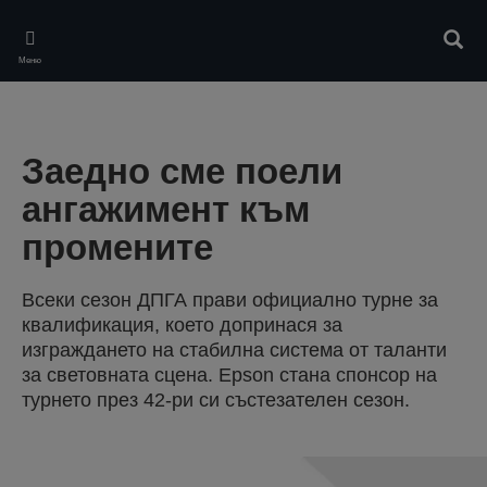
Skip
to
Търс
main
Меню
content
Заедно сме поели
ангажимент към
промените
Всеки сезон ДПГА прави официално турне за
квалификация, което допринася за
изграждането на стабилна система от таланти
за световната сцена. Epson стана спонсор на
турнето през 42-ри си състезателен сезон.