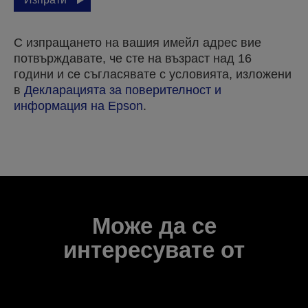
С изпращането на вашия имейл адрес вие
потвърждавате, че сте на възраст над 16
години и се съгласявате с условията, изложени
в
Декларацията за поверителност и
информация на Epson
.
Благодарим ви, че изпратихте вашата заявка.
Ще се свържем с вас в рамките на следващите
няколко работни дни.
Може да се
интересувате от