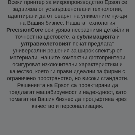
Всеки принтер за микропроизводство Epson се
задвижва от усъвършенствани технологии,
адаптирани да отговарят на уникалните нужди
на Вашия бизнес. Нашата технология
PrecisionCore
осигурява несравними детайли и
точност на цветовете, а
сублимацията
и
ултравиолетовият
печат предлагат
универсални решения за широк спектър от
материали. Нашите компактни фотопринтери
осигуряват изключителни характеристики и
качество, което ги прави идеални за фирми с
ограничено пространство, но високи стандарти.
Решенията на Epson са проектирани да
предлагат мащабируемост и надеждност, като
помагат на Вашия бизнес да процъфтява чрез
качество и персонализация.