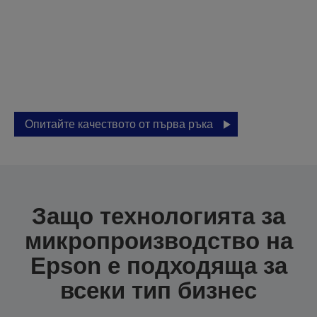
персонализирана
проба още днес.
Постигнете изключителни резултати с
бизнес печатането на Epson.
Опитайте качеството от първа ръка
Защо технологията за
микропроизводство на
Epson е подходяща за
всеки тип бизнес