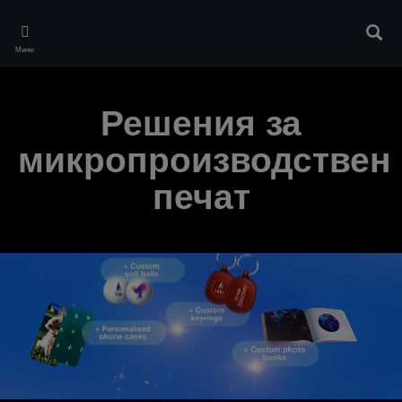
Skip
to
Търс
main
Меню
content
Решения за
микропроизводствен
печат