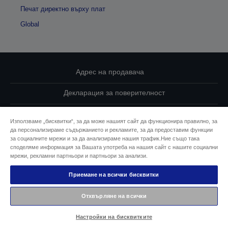
Печат директно върху плат
Global
Адрес на продавача
Декларация за поверителност
EU Data Act Compliance
Използваме „бисквитки“, за да може нашият сайт да функционира правилно, за
да персонализираме съдържанието и рекламите, за да предоставим функции
Свържете се с нас за Вашите данни
за социалните мрежи и за да анализираме нашия трафик.Ние също така
споделяме информация за Вашата употреба на нашия сайт с нашите социални
Информация за бисквитките
мрежи, рекламни партньори и партньори за анализи.
Приемане на всички бисквитки
Ангажимент за достъпност на Epson
Отхвърляне на всички
© 2026 Seiko Epson
Настройки на бисквитките