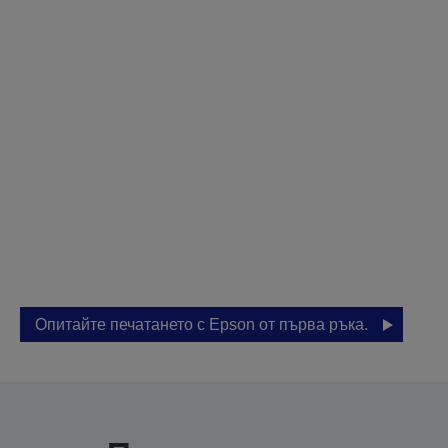
Посетете нашия
шоурум за
персонализирана
демонстрация
Позволете на Epson да ви помогне да
намерите подходящото решение за
вашия бизнес.
Опитайте печатането с Epson от първа ръка.